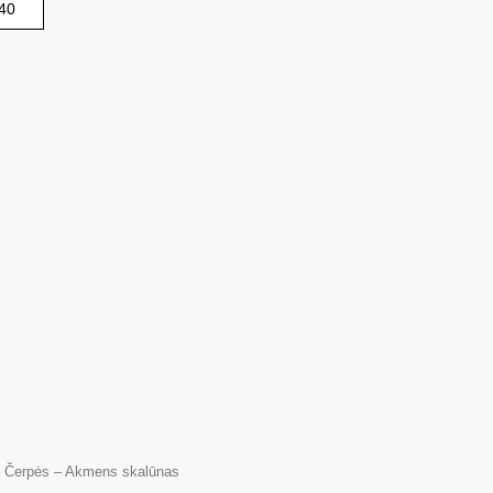
į
stamus
mėgstamus
 – Čerpės – Akmens skalūnas