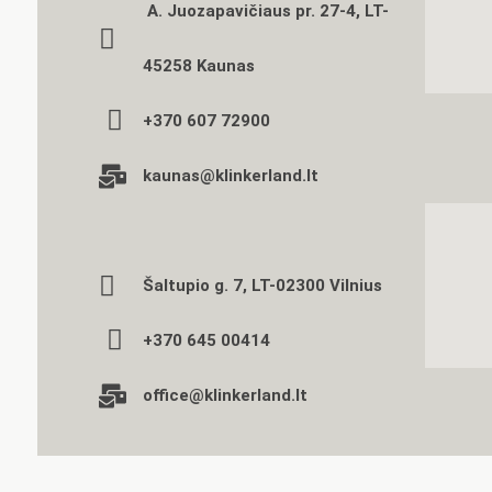
A. Juozapavičiaus pr. 27-4, LT-
45258 Kaunas
+370 607 72900
kaunas@klinkerland.lt
Šaltupio g. 7, LT-02300 Vilnius
+370 645 00414
office@klinkerland.lt