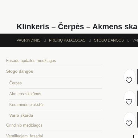
Klinkeris – Čerpės – Akmens ska
PAGRINDINIS
PREKIŲ KATALOGAS
STOGO DANGOS
VA
Fasado apdailos medžiagos
Stogo dangos
Čerpės
Prid
Akmens skalūnas
į
Keraminės plokštės
Prid
mėg
Vario skarda
į
Grindinio medžiagos
Prid
mėg
Ventiliuojami fasadai