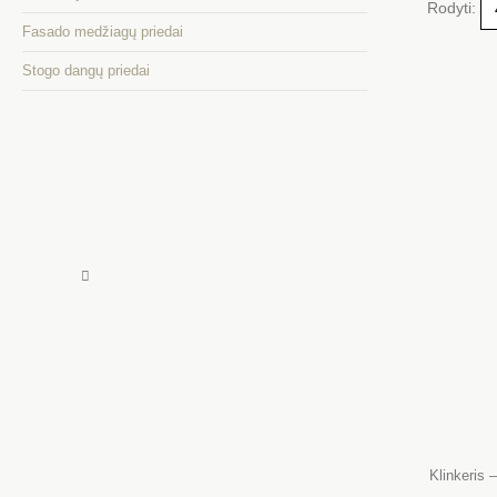
Rodyti:
į
Fasado medžiagų priedai
mėg
Stogo dangų priedai
Klinkeris