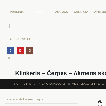
PRADINIS
PRODUKTAI
AKCIJOS
GALERIJA
APIE M
+37052059500
Klinkeris – Čerpės – Akmens sk
PAGRINDINIS
PREKIŲ KATALOGAS
VENTILIUOJAMI FASADAI
Fasado apdailos medžiagos
Filtru