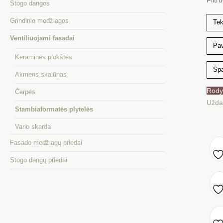
Stogo dangos
Grindinio medžiagos
Ventiliuojami fasadai
Keraminės plokštės
Akmens skalūnas
Rody
Čerpės
Uždar
Stambiaformatės plytelės
Vario skarda
Fasado medžiagų priedai
Stogo dangų priedai
Pr
į
Pr
m