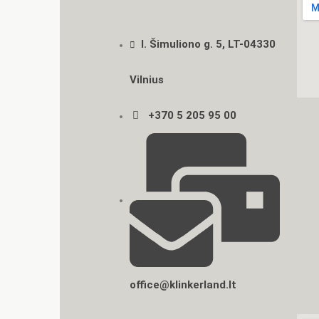
I. Šimuliono g. 5, LT-04330
Vilnius
+370 5 205 95 00
office@klinkerland.lt