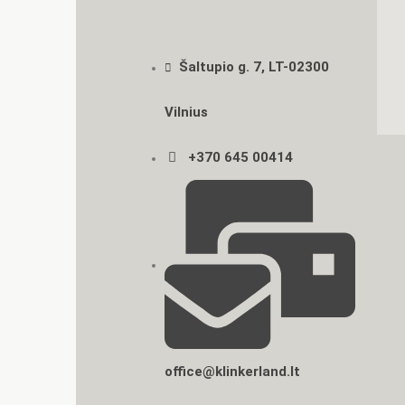
Šaltupio g. 7, LT-02300
Vilnius
+370 645 00414
office@klinkerland.lt