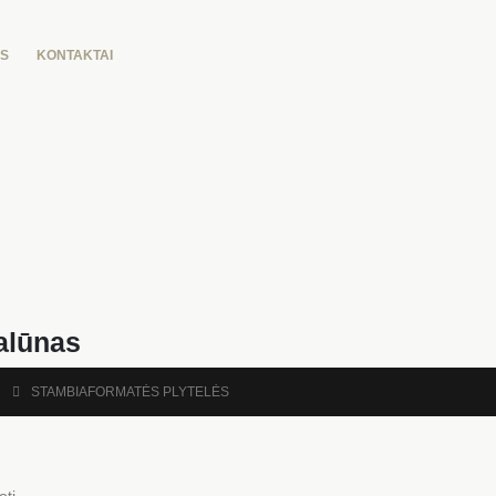
US
KONTAKTAI
alūnas
STAMBIAFORMATĖS PLYTELĖS
oti