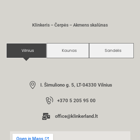
Klinkeris – Čerpės – Akmens skalūnas
Vilnius
Kaunas
Sandėlis
I. Šimuliono g. 5, LT-04330 Vilnius
+370 5 205 95 00
office@klinkerland.lt