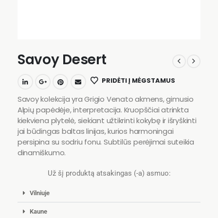
Savoy Desert
PRIDĖTI Į MĖGSTAMUS
Savoy kolekcija yra Grigio Venato akmens, gimusio
Alpių papėdėje, interpretacija. Kruopščiai atrinkta
kiekviena plytelė, siekiant užtikrinti kokybę ir išryškinti
jai būdingas baltas linijas, kurios harmoningai
persipina su sodriu fonu. Subtilūs perėjimai suteikia
dinamiškumo.
Už šį produktą atsakingas (-a) asmuo:
Vilniuje
Kaune