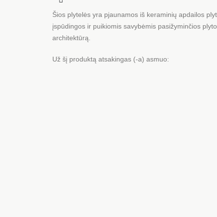
Šios plytelės yra pjaunamos iš keraminių apdailos pl
įspūdingos ir puikiomis savybėmis pasižyminčios plytos
architektūrą.
Už šį produktą atsakingas (-a) asmuo: