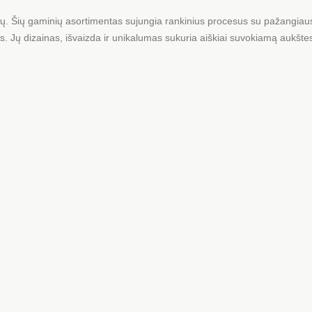
ytų. Šių gaminių asortimentas sujungia rankinius procesus su pažangia
. Jų dizainas, išvaizda ir unikalumas sukuria aiškiai suvokiamą aukštesnę