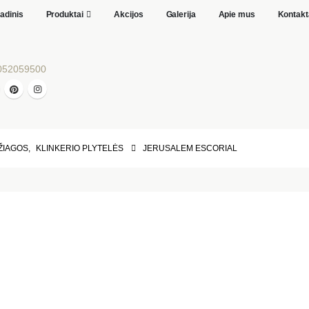
adinis
Produktai
Akcijos
Galerija
Apie mus
Kontakt
052059500
ŽIAGOS
,
KLINKERIO PLYTELĖS
JERUSALEM ESCORIAL