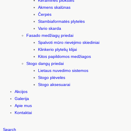
Keraminės plokštės
Akmens skalūnas
Čerpės
Stambiaformatės plytelės
Vario skarda
Fasado medžiagų priedai
Spalvoti mūro rievėjimo skiediniai
Klinkerio plytelių klijai
Kitos papildomos medžiagos
Stogo dangų priedai
Lietaus nuvedimo sistemos
Stogo plėvelės
Stogo aksesuarai
Akcijos
Galerija
Apie mus
Kontaktai
Search