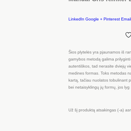
LinkedIn
Google +
Pinterest
Emai
Šios plytelės yra pjaunamos iš ra
gamybos metodą galima prilyginti
autentiškos, tad nerasite dviejų
medines formas. Toks metodas na
kartą, tačiau nuolatos tobulinant 
bei netaisyklingų jų formų, jos lyg 
Už šį produktą atsakingas (-a) a