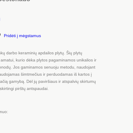
l
Pridėti į mėgstamus
nkų darbo keraminių apdailos plytų. Šių plytų
 amatui, kurio dėka plytos pagaminamos unikalios ir
 vienodų. Jos gaminamos senuoju metodu, naudojant
udojamas šimtmečius ir perduodamas iš kartos į
pačią gamybą. Dėl jų paviršiaus ir atspalvių skirtumų
skirtingi pirštų antspaudai.
smuo: