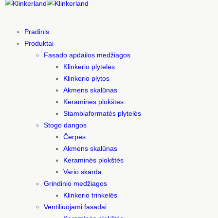
Pradinis
Produktai
Fasado apdailos medžiagos
Klinkerio plytelės
Klinkerio plytos
Akmens skalūnas
Keraminės plokštės
Stambiaformatės plytelės
Stogo dangos
Čerpės
Akmens skalūnas
Keraminės plokštės
Vario skarda
Grindinio medžiagos
Klinkerio trinkelės
Ventiliuojami fasadai