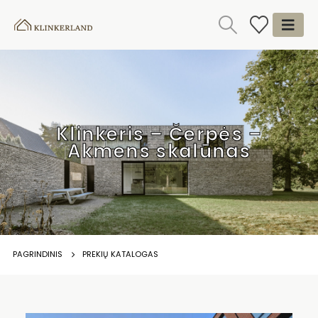
Klinkeris – Čerpės –
Akmens skalūnas
PAGRINDINIS
PREKIŲ KATALOGAS