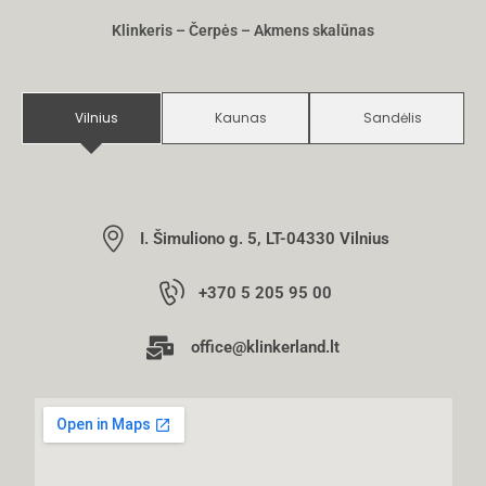
Klinkeris – Čerpės – Akmens skalūnas
Vilnius
Kaunas
Sandėlis
I. Šimuliono g. 5, LT-04330 Vilnius
+370 5 205 95 00
office@klinkerland.lt