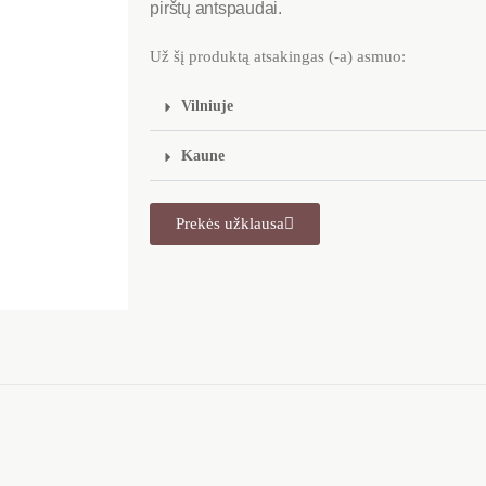
pirštų antspaudai.
Už šį produktą atsakingas (-a) asmuo:
Vilniuje
Kaune
Prekės užklausa