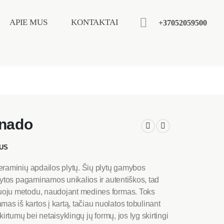
APIE MUS
KONTAKTAI
+37052059500
onado
US
eraminių apdailos plytų. Šių plytų gamybos
lytos pagaminamos unikalios ir autentiškos, tad
uoju metodu, naudojant medines formas. Toks
 iš kartos į kartą, tačiau nuolatos tobulinant
irtumų bei netaisyklingų jų formų, jos lyg skirtingi