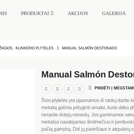
NIS
PRODUKTAI
AKCIJOS
GALERIJA
ŽIAGOS
,
KLINKERIO PLYTELĖS
MANUAL SALMÓN DESTONADO
Manual Salmón Dest
PRIDĖTI Į MĖGSTAM
Šios plytelės yra pjaunamos iš rankų darbo k
metodą galima prilyginti amatui, kurio dėka p
nerasite dviejų vienodų. Jos gaminamos sen
metodas naudojamas šimtmečius ir perduodamas
pačią gamybą. Dėl jų paviršiaus ir atspalvių sk