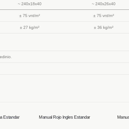
~ 240x18x40
~ 240x26x40
± 75 vnt/m²
± 75 vnt/m²
± 27 kg/m²
± 36 kg/m²
edinio.
a Estandar
Manual Rojo Ingles Estandar
Manual