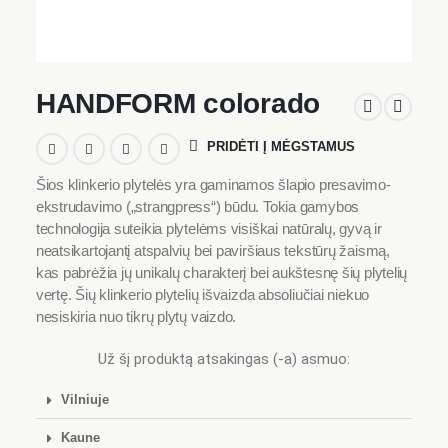
HANDFORM colorado
PRIDĖTI Į MĖGSTAMUS
Šios klinkerio plytelės yra gaminamos šlapio presavimo-
ekstrudavimo („strangpress“) būdu. Tokia gamybos
technologija suteikia plytelėms visiškai natūralų, gyvą ir
neatsikartojantį atspalvių bei paviršiaus tekstūrų žaismą,
kas pabrėžia jų unikalų charakterį bei aukštesnę šių plytelių
vertę. Šių klinkerio plytelių išvaizda absoliučiai niekuo
nesiskiria nuo tikrų plytų vaizdo.
Už šį produktą atsakingas (-a) asmuo:
Vilniuje
Kaune