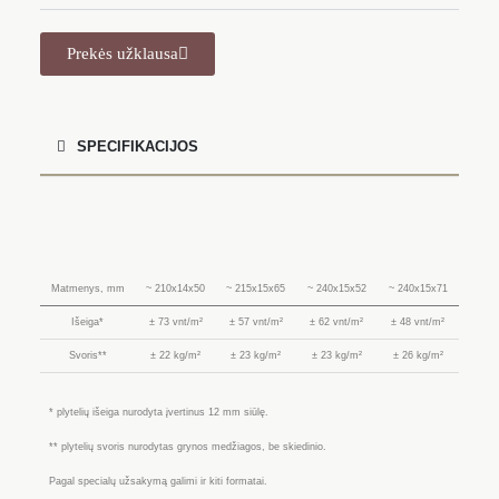
Prekės užklausa
SPECIFIKACIJOS
Matmenys, mm
~ 210x14x50
~ 215x15x65
~ 240x15x52
~ 240x15x71
Išeiga*
± 73 vnt/m²
± 57 vnt/m²
± 62 vnt/m²
± 48 vnt/m²
Svoris**
± 22 kg/m²
± 23 kg/m²
± 23 kg/m²
± 26 kg/m²
* plytelių išeiga nurodyta įvertinus 12 mm siūlę.
** plytelių svoris nurodytas grynos medžiagos, be skiedinio.
Pagal specialų užsakymą galimi ir kiti formatai.