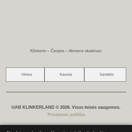
Klinkeris – Čerpės – Akmens skalūnas
Vilnius
Kaunas
Sandėlis
UAB KLINKERLAND © 2026. Visos teisės saugomos.
Privatumo politika
Sukūrė
D. Genys