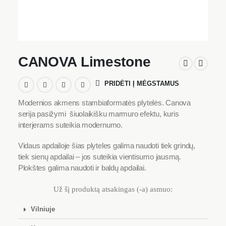
CANOVA Limestone
PRIDĖTI Į MĖGSTAMUS
Modernios akmens stambiaformatės plytelės. Canova
serija pasižymi šiuolaikišku marmuro efektu, kuris
interjerams suteikia modernumo.
Vidaus apdailoje šias plyteles galima naudoti tiek grindų,
tiek sienų apdailai – jos suteikia vientisumo jausmą.
Plokštes galima naudoti ir baldų apdailai.
Už šį produktą atsakingas (-a) asmuo:
Vilniuje