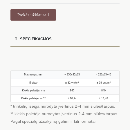
Prekės užklausa
SPECIFIKACIJOS
Matmenys, mm
~ 250x45x65
~ 250x65x45
Išeiga*
± 82 vnt/m²
± 58 vnt/m²
Kiekis paletėje, vnt
840
840
Kiekis paletėje, m²**
± 10,24
± 14,48
* trinkelių išeiga nurodyta įvertinus 2-4 mm siūles/tarpus.
** kiekis paletėje nurodytas įvertinus 2-4 mm siūles/tarpus.
Pagal specialų užsakymą galimi ir kiti formatai.