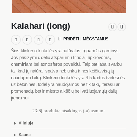
Kalahari (long)
PRIDĖTI Į MĖGSTAMUS
Šios klinkerio trinkelės yra natūralus, ilgaamžis gaminys.
Jos pasižymi dideliu atsparumu trinčiai, apkrovoms,
cheminiam bei atmosferos poveikiui. Taip pat labai svarbu
tai, kad jų natūrali spalva neblunka ir nesikeičia visą jų
naudojimo laiką. Klinkerio trinkelės yra 4-5 kartus tvirtesnės
už betonines, todėl yra naudojamos ne tik takų, terasų ar
promenadų, bet ir miesto aikščių bei važiuojamųjų dalių
įrengimui.
Už šį produktą atsakingas (-a) asmuo:
Vilniuje
Kaune