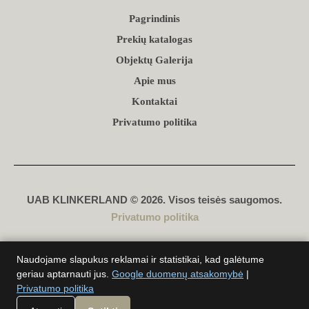
Pagrindinis
Prekių katalogas
Objektų Galerija
Apie mus
Kontaktai
Privatumo politika
UAB KLINKERLAND © 2026. Visos teisės saugomos.
Privatumo politika
Sukūrė
D. Genys
Naudojame slapukus reklamai ir statistikai, kad galėtume
geriau aptarnauti jus.
Google duomenų atsakomybė
|
Privatumo politika