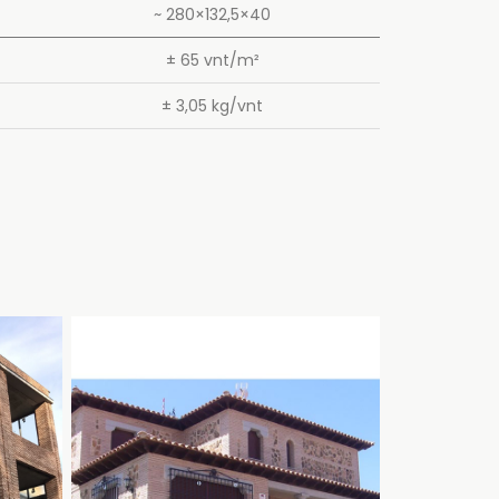
~ 280×132,5×40
± 65 vnt/m²
± 3,05 kg/vnt