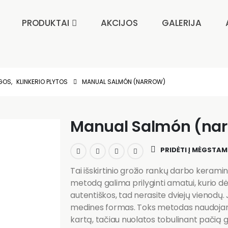
PRODUKTAI
AKCIJOS
GALERIJA
AGOS
,
KLINKERIO PLYTOS
MANUAL SALMÓN (NARROW)
Manual Salmón (nar
PRIDĖTI Į MĖGSTA
Tai išskirtinio grožio rankų darbo kerami
metodą galima prilyginti amatui, kurio d
autentiškos, tad nerasite dviejų vienod
medines formas. Toks metodas naudojam
kartą, tačiau nuolatos tobulinant pačią g