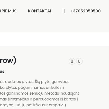
APIE MUS
KONTAKTAI
+37052059500
row)
MUS
nės apdailos plytos. Šių plytų gamybos
ėka plytos pagaminamos unikalios ir
ų. Jos gaminamos senuoju metodu, naudojant
as šimtmečius ir perduodamas iš kartos į
amybą. Dėl jų paviršiaus ir atspalvių