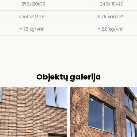
~ 250x120x30
~ 240x110x40
± 88 vnt/m²
± 75 vnt/m²
± 1,6 kg/vnt
± 2,0 kg/vnt
Objektų galerija