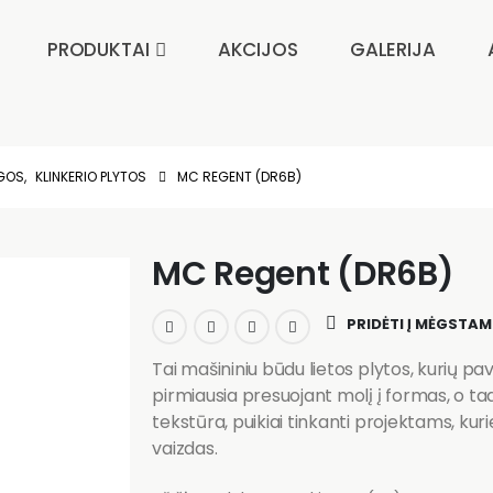
PRODUKTAI
AKCIJOS
GALERIJA
AGOS
,
KLINKERIO PLYTOS
MC REGENT (DR6B)
MC Regent (DR6B)
PRIDĖTI Į MĖGSTA
Tai mašininiu būdu lietos plytos, kurių pav
pirmiausia presuojant molį į formas, o tad
tekstūra, puikiai tinkanti projektams, kur
vaizdas.