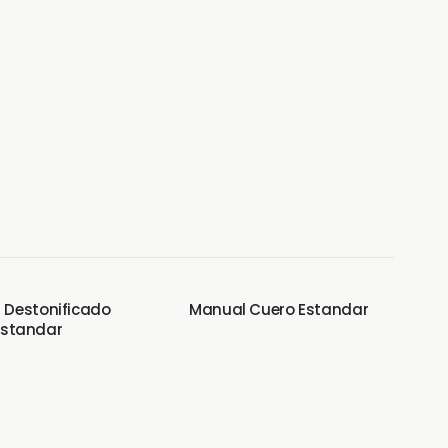
 Destonificado
Manual Cuero Estandar
M
Estandar