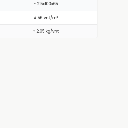
~ 215x100x65
± 56 vnt/m²
± 2,05 kg/vnt