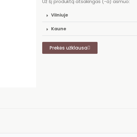
Už šį produktą atsakingas (-a) asmuo:
Vilniuje
Kaune
Prekės užklausa