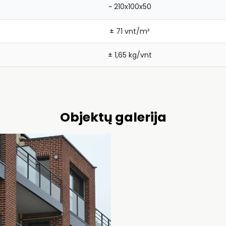
~ 210x100x50
± 71 vnt/m²
± 1,65 kg/vnt
Objektų galerija