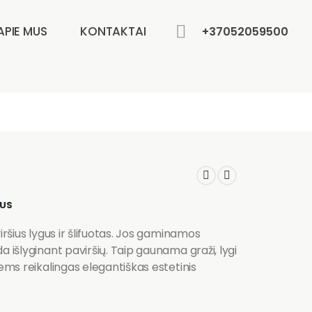
APIE MUS
KONTAKTAI
+37052059500
MUS
iršius lygus ir šlifuotas. Jos gaminamos
a išlyginant paviršių. Taip gaunama graži, lygi
iems reikalingas elegantiškas estetinis