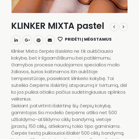
KLINKER MIXTA pastel
PRIDĖTI Į MĖGSTAMUS
Klinker Mixta čerpės išsiskiria ne tik aukščiausia
kokybe, bet ir ilgaamžiškumu bei patikimumu.
Gamybos procese naudojamos specialios molio
žaliavos, kurios kaitinamos itin aukštoje
temperatūroje, pasiekiant klinkerio kokybę. Tai
suteikia čerpėms išskirtinį atsparumą ir tvirtumą, dėl
ko jos puikiai atlaiko pačius sudėtingiausius aplinkos
veiksnius.
Siekiant patvirtinti išskirtinę šių čerpių kokybę,
gamintojas šio modelio čerpėms atliko net 500
užšaldymo-atšildymo ciklų bandymą, vietoje
įprastų 150 ciklų, atliekamų tokio tipo gaminiams.
Čerpės testą puikiausiai išlaikė! 500 ciklų bandymą,