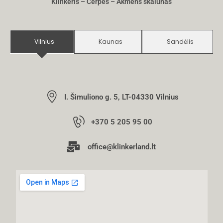
Klinkeris – Čerpės – Akmens skalūnas
Vilnius
Kaunas
Sandėlis
I. Šimuliono g. 5, LT-04330 Vilnius
+370 5 205 95 00
office@klinkerland.lt