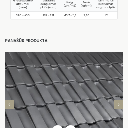
Grebėstavimo
Vidutinis
Minimalus
Išeiga
Svoris
atstumai
dengiamas
leidžiamas
(vnt/m2)
(kg/vnt)
(mm)
plotis (mm)
stogo nuolydis
390 – 405
219 – 231
~10,7 – 11,7
3,65
10°
PANAŠŪS PRODUKTAI