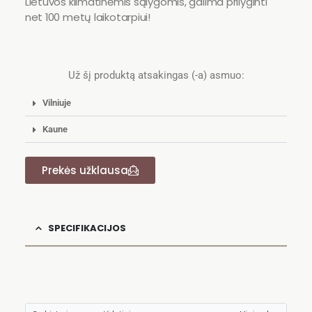
Lietuvos klimatinėmis sąlygomis, galima prilyginti
net 100 metų laikotarpiui!
Už šį produktą atsakingas (-a) asmuo:
Vilniuje
Kaune
Prekės užklausa
SPECIFIKACIJOS