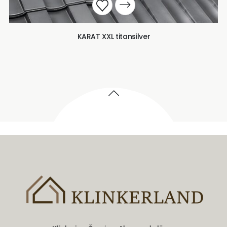
KARAT XXL titansilver