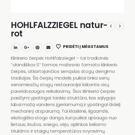
HOHLFALZZIEGEL natur-
rot
PRIDĖTI Į MĖGSTAMUS
Klinkerio čerpės Hohlfalzziegel – tai tradicinės
“olandiškos S” formos mažesnio formato klinkerio
čerpės, atkartojančios senąsias stogų dengimo
tradicijas. Šis čerpių modelis puikiai tinka senų
senamiesčių stogų restauracijai laikantis visų
paveldosaugos reikalavimų. Šios klinkerio čerpės
pasižymi ypatingai tankia struktūra, kas sąlygoja
labai mažą vandens įgeriamumą ir ypatingai didelį
mechaninį atsparumą. Tai klasikinė, ilgaamžė,
ekologiška stogo danga, kuri puikiai apsaugo nuo
lietaus, krušos, sniego, vėjo, aplinkos keliamo
triukšmo ir staigių temperatūros svyravimų.