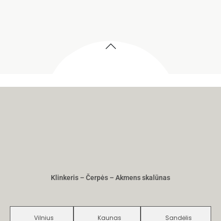
Klinkeris – Čerpės – Akmens skalūnas
Vilnius
Kaunas
Sandėlis