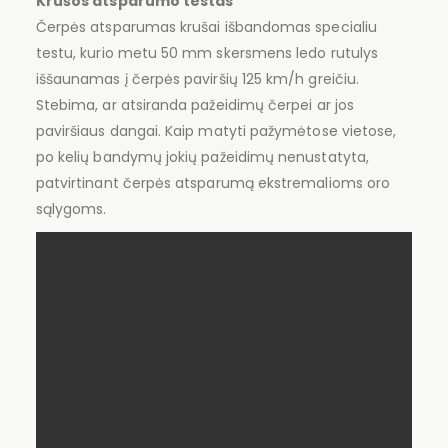
Krušos atsparumo testas
Čerpės atsparumas krušai išbandomas specialiu
testu, kurio metu 50 mm skersmens ledo rutulys
iššaunamas į čerpės paviršių 125 km/h greičiu.
Stebima, ar atsiranda pažeidimų čerpei ar jos
paviršiaus dangai. Kaip matyti pažymėtose vietose,
po kelių bandymų jokių pažeidimų nenustatyta,
patvirtinant čerpės atsparumą ekstremalioms oro
sąlygoms.