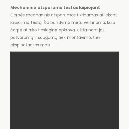
Mechaninio atsparumo testas laipiojant
Čerpės mechaninis atsparumas tikrinamas atliekant
laipiojimo testą. Šio bandymo metu vertinama, kaip
čerpė atlaiko tiesioginę apkrovą, užtikrinant jos
patvarumą ir saugumą tiek montavimo, tiek
eksploatacijos metu.