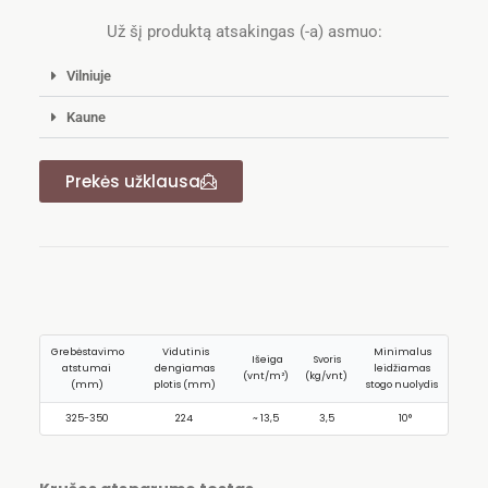
Už šį produktą atsakingas (-a) asmuo:
Vilniuje
Kaune
Prekės užklausa
Grebėstavimo
Vidutinis
Minimalus
Išeiga
Svoris
atstumai
dengiamas
leidžiamas
(vnt/m²)
(kg/vnt)
(mm)
plotis (mm)
stogo nuolydis
325-350
224
~ 13,5
3,5
10°