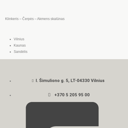
Klinkeris – Čerpės – Akmens skalūnas
Vilnius
Kaunas
Sandėlis
I. Šimuliono g. 5, LT-04330 Vilnius
+370 5 205 95 00