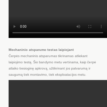
Mechaninio atsparumo testas laipiojant
Čerpės mechaninis atsparumas tikrinamas atliekant
laipiojimo testą. Šio bandymo metu vertinama, kaip čerpė
atlaiko tiesioginę apkrovą, užtikrinant jos patvarumą ir
saugumą tiek montavimo, tiek eksploatacijos metu.