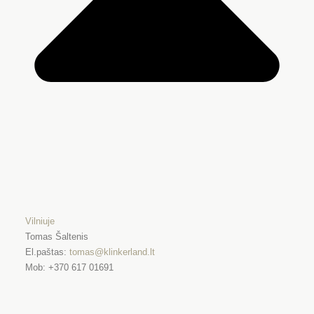
Vilniuje
Tomas Šaltenis
El.paštas:
tomas@klinkerland.
lt
Mob: +370 617 01691