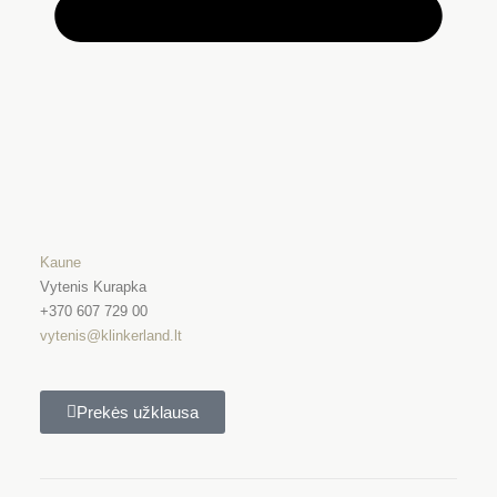
Kaune
Vytenis Kurapka
+370 607 729 00
vytenis@klinkerland.lt
Prekės užklausa