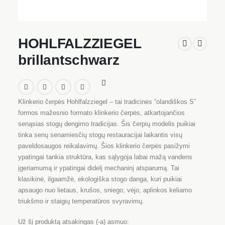
HOHLFALZZIEGEL
brillantschwarz
Klinkerio čerpės Hohlfalzziegel – tai tradicinės “olandiškos S”
formos mažesnio formato klinkerio čerpės, atkartojančios
senąsias stogų dengimo tradicijas. Šis čerpių modelis puikiai
tinka senų senamiesčių stogų restauracijai laikantis visų
paveldosaugos reikalavimų. Šios klinkerio čerpės pasižymi
ypatingai tankia struktūra, kas sąlygoja labai mažą vandens
įgeriamumą ir ypatingai didelį mechaninį atsparumą. Tai
klasikinė, ilgaamžė, ekologiška stogo danga, kuri puikiai
apsaugo nuo lietaus, krušos, sniego, vėjo, aplinkos keliamo
triukšmo ir staigių temperatūros svyravimų.
Už šį produktą atsakingas (-a) asmuo: