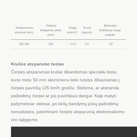
Vidutinis
Minimalus
Grebėstavimo
Išeiga
Svoris
dengiamas plotis
leidžiamas stogo
atstumai (mm)
(vnt/m²)
(kg/vnt)
(mm)
nuolydis
325-350
224
~ 13,5
3,5
10°
Krušos atsparumo testas
Čerpės atsparumas krušai išbandomas specialiu testu,
kurio metu 50 mm skersmens ledo rutulys iššaunamas į
čerpės paviršių 125 km/h greičiu. Stebima, ar atsiranda
pažeidimų čerpei ar jos paviršiaus dangai. Kaip matyti
pažymėtose vietose, po kelių bandymų jokių pažeidimų
nenustatyta, patvirtinant čerpės atsparumą ekstremalioms
oro sąlygoms.