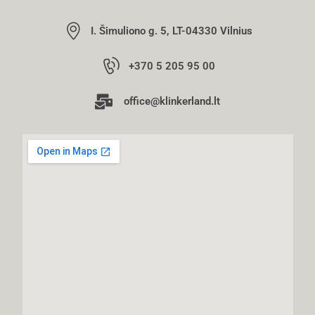
I. Šimuliono g. 5, LT-04330 Vilnius
+370 5 205 95 00
office@klinkerland.lt