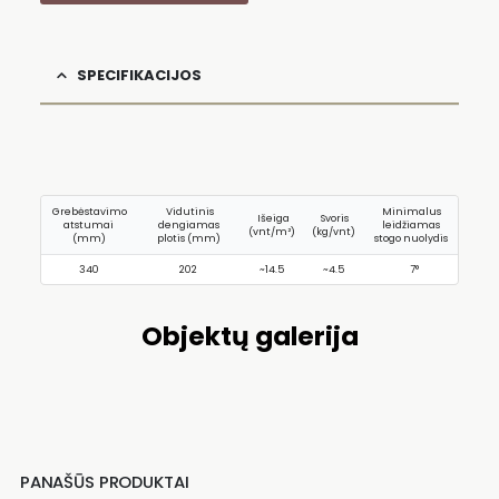
SPECIFIKACIJOS
Grebėstavimo
Vidutinis
Minimalus
Išeiga
Svoris
atstumai
dengiamas
leidžiamas
(vnt/m²)
(kg/vnt)
(mm)
plotis (mm)
stogo nuolydis
340
202
~14.5
~4.5
7°
Objektų galerija
PANAŠŪS PRODUKTAI