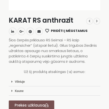
KARAT RS anthrazit
PRIDĖTI Į MĖGSTAMUS
Šios čerpės priklauso RS šeimai – RS kaip
„regensicher“ (atspari lietui). Gilus trigubas žiedinis
užraktas apsaugo nuo smarkaus lietaus, o
patikrinta 4 čerpių susikirtimo jungtis užtikrina
aukštą atsparumą vėjo gūsams ir audroms.
Už šį produktą atsakingas (-a) asmuo:
Vilniuje
Kaune
Prekės užklausa