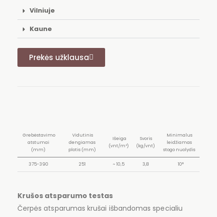
Vilniuje
Kaune
Prekės užklausa
Grebėstavimo
Vidutinis
Minimalus
Išeiga
Svoris
atstumai
dengiamas
leidžiamas
(vnt/m²)
(kg/vnt)
(mm)
plotis (mm)
stogo nuolydis
375-390
251
~ 10,5
3,8
10°
Krušos atsparumo testas
Čerpės atsparumas krušai išbandomas specialiu