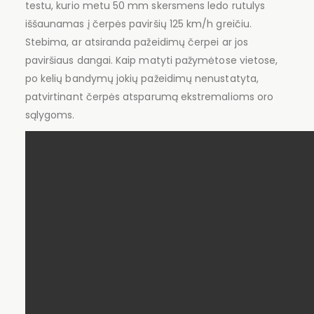
testu, kurio metu 50 mm skersmens ledo rutulys
iššaunamas į čerpės paviršių 125 km/h greičiu.
Stebima, ar atsiranda pažeidimų čerpei ar jos
paviršiaus dangai. Kaip matyti pažymėtose vietose,
po kelių bandymų jokių pažeidimų nenustatyta,
patvirtinant čerpės atsparumą ekstremalioms oro
sąlygoms.