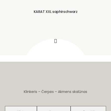
KARAT XXL saphirschwarz
Klinkeris – Čerpės – Akmens skalūnas