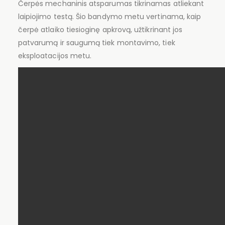
Čerpės mechaninis atsparumas tikrinamas atliekant
laipiojimo testą. Šio bandymo metu vertinama, kaip
čerpė atlaiko tiesioginę apkrovą, užtikrinant jos
patvarumą ir saugumą tiek montavimo, tiek
eksploatacijos metu.