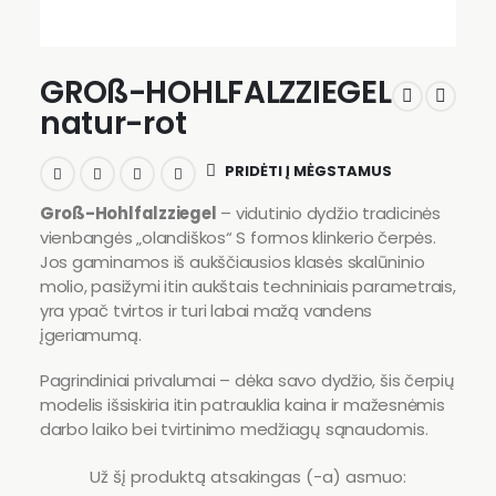
GROß-HOHLFALZZIEGEL
natur-rot
PRIDĖTI Į MĖGSTAMUS
Groß-Hohlfalzziegel
– vidutinio dydžio tradicinės
vienbangės „olandiškos“ S formos klinkerio čerpės.
Jos gaminamos iš aukščiausios klasės skalūninio
molio, pasižymi itin aukštais techniniais parametrais,
yra ypač tvirtos ir turi labai mažą vandens
įgeriamumą.
Pagrindiniai privalumai – dėka savo dydžio, šis čerpių
modelis išsiskiria itin patrauklia kaina ir mažesnėmis
darbo laiko bei tvirtinimo medžiagų sąnaudomis.
Už šį produktą atsakingas (-a) asmuo: