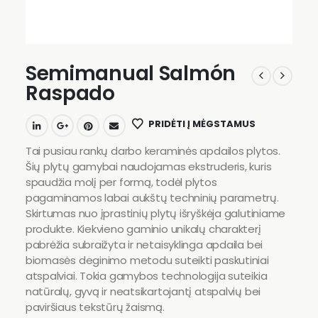
Semimanual Salmón
Raspado
PRIDĖTI Į MĖGSTAMUS
Tai pusiau rankų darbo keraminės apdailos plytos.
Šių plytų gamybai naudojamas ekstruderis, kuris
spaudžia molį per formą, todėl plytos
pagaminamos labai aukštų techninių parametrų.
Skirtumas nuo įprastinių plytų išryškėja galutiniame
produkte. Kiekvieno gaminio unikalų charakterį
pabrėžia subraižyta ir netaisyklinga apdaila bei
biomasės deginimo metodu suteikti paskutiniai
atspalviai. Tokia gamybos technologija suteikia
natūralų, gyvą ir neatsikartojantį atspalvių bei
paviršiaus tekstūrų žaismą.