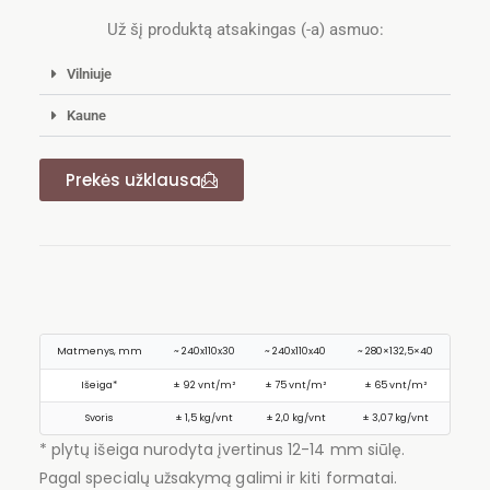
Už šį produktą atsakingas (-a) asmuo:
Vilniuje
Kaune
Prekės užklausa
Matmenys, mm
~ 240x110x30
~ 240x110x40
~ 280×132,5×40
Išeiga*
± 92 vnt/m²
± 75 vnt/m²
± 65 vnt/m²
Svoris
± 1,5 kg/vnt
± 2,0 kg/vnt
± 3,07 kg/vnt
* plytų išeiga nurodyta įvertinus 12-14 mm siūlę.
Pagal specialų užsakymą galimi ir kiti formatai.