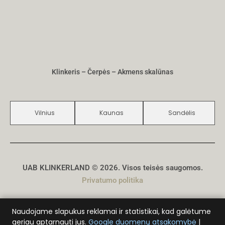
Klinkeris – Čerpės – Akmens skalūnas
Vilnius
Kaunas
Sandėlis
UAB KLINKERLAND © 2026. Visos teisės saugomos.
Privatumo politika
Sukūrė
D. Genys
Naudojame slapukus reklamai ir statistikai, kad galėtume
geriau aptarnauti jus.
Google duomenų atsakomybė
|