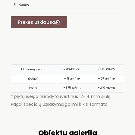
Kaune
Prekės užklausa
Matmenys, mm
~ 210x100x50
~ 210x100x65
Išeiga*
± 71 vnt/m²
± 57 vnt/m²
Svoris
± 1,75 kg/vnt
± 2,10 kg/vnt
* plytų išeiga nurodyta įvertinus 12-14 mm siūlę.
Pagal specialų užsakymą galimi ir kiti formatai.
Objektų galerija