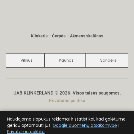
Klinkeris – Čerpės – Akmens skalūnas
Vilnius
Kaunas
Sandėlis
UAB KLINKERLAND © 2026. Visos teisės saugomos.
Privatumo politika
Sukūrė
D. Genys
Naudojame slapukus reklamai ir statistikai, kad galėtume
geriau aptarnauti jus.
Google duomenų atsakomybė
|
Privatumo politika