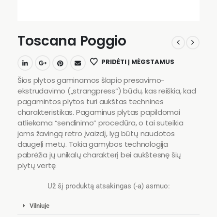
Toscana Poggio
PRIDĖTI Į MĖGSTAMUS
Šios plytos gaminamos šlapio presavimo-
ekstrudavimo („strangpress“) būdu, kas reiškia, kad
pagamintos plytos turi aukštas technines
charakteristikas. Pagaminus plytas papildomai
atliekama “sendinimo” procedūra, o tai suteikia
joms žavingą retro įvaizdį, lyg būtų naudotos
daugelį metų. Tokia gamybos technologija
pabrėžia jų unikalų charakterį bei aukštesnę šių
plytų vertę.
Už šį produktą atsakingas (-a) asmuo:
Vilniuje