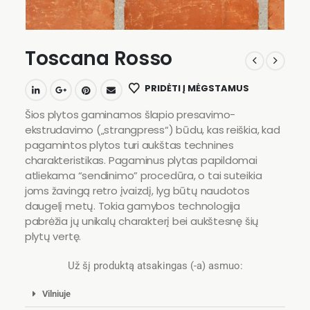
Toscana Rosso
PRIDĖTI Į MĖGSTAMUS
Šios plytos gaminamos šlapio presavimo-
ekstrudavimo („strangpress“) būdu, kas reiškia, kad
pagamintos plytos turi aukštas technines
charakteristikas. Pagaminus plytas papildomai
atliekama “sendinimo” procedūra, o tai suteikia
joms žavingą retro įvaizdį, lyg būtų naudotos
daugelį metų. Tokia gamybos technologija
pabrėžia jų unikalų charakterį bei aukštesnę šių
plytų vertę.
Už šį produktą atsakingas (-a) asmuo:
Vilniuje