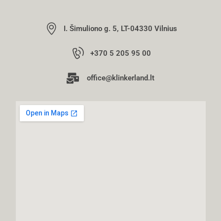
I. Šimuliono g. 5, LT-04330 Vilnius
+370 5 205 95 00
office@klinkerland.lt