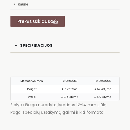
Kaune
Prekės užklausa
SPECIFIKACIJOS
Matmenys, mm
~ 210x100x50
~ 210x100x65
Išeiga*
± 71 vnt/m²
± 57 vnt/m²
Svoris
± 1,75 kg/vnt
± 2,10 kg/vnt
* plytų išeiga nurodyta įvertinus 12-14 mm siūlę.
Pagal specialų užsakymą galimi ir kiti formatai.