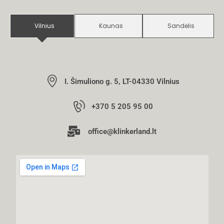
Vilnius
Kaunas
Sandėlis
I. Šimuliono g. 5, LT-04330 Vilnius
+370 5 205 95 00
office@klinkerland.lt