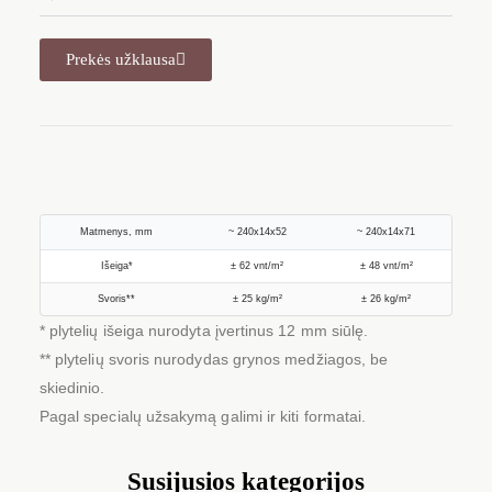
Prekės užklausa
Matmenys, mm
~ 240x14x52
~ 240x14x71
Išeiga*
± 62 vnt/m²
± 48 vnt/m²
Svoris**
± 25 kg/m²
± 26 kg/m²
* plytelių išeiga nurodyta įvertinus 12 mm siūlę.
** plytelių svoris nurodydas grynos medžiagos, be
skiedinio.
Pagal specialų užsakymą galimi ir kiti formatai.
Susijusios kategorijos