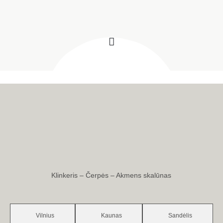
Klinkeris – Čerpės – Akmens skalūnas
Vilnius
Kaunas
Sandėlis