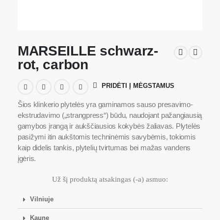
MARSEILLE schwarz-
rot, carbon
PRIDĖTI Į MĖGSTAMUS
Šios klinkerio plytelės yra gaminamos sauso presavimo-
ekstrudavimo („strangpress“) būdu, naudojant pažangiausią
gamybos įrangą ir aukščiausios kokybės žaliavas. Plytelės
pasižymi itin aukštomis techninėmis savybėmis, tokiomis
kaip didelis tankis, plytelių tvirtumas bei mažas vandens
įgėris.
Už šį produktą atsakingas (-a) asmuo:
Vilniuje
Kaune