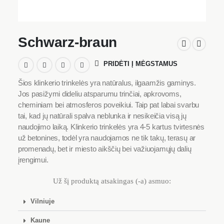
Schwarz-braun
PRIDĖTI Į MĖGSTAMUS
Šios klinkerio trinkelės yra natūralus, ilgaamžis gaminys.
Jos pasižymi dideliu atsparumu trinčiai, apkrovoms,
cheminiam bei atmosferos poveikiui. Taip pat labai svarbu
tai, kad jų natūrali spalva neblunka ir nesikeičia visą jų
naudojimo laiką. Klinkerio trinkelės yra 4-5 kartus tvirtesnės
už betonines, todėl yra naudojamos ne tik takų, terasų ar
promenadų, bet ir miesto aikščių bei važiuojamųjų dalių
įrengimui.
Už šį produktą atsakingas (-a) asmuo:
Vilniuje
Kaune