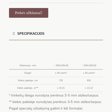
Prekės užklausa
SPECIFIKACIJOS
Matmenys, mm
~ 200x100x45
~ 200x100x52
Išeiga*
± 48 vnt/m²
± 48 vnt/m²
Kiekis paletėje, vnt
735
630
Kiekis paletėje, m²**
± 15,31
± 13,13
* trinkelių išeiga nurodyta įvertinus 3-5 mm siūles/tarpus.
** kiekis paletėje nurodytas įvertinus 3-5 mm siūles/tarpus.
Pagal specialų užsakymą galimi ir kiti formatai.