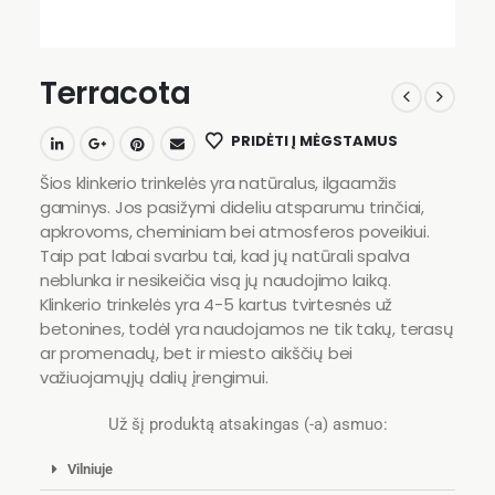
Terracota
PRIDĖTI Į MĖGSTAMUS
Šios klinkerio trinkelės yra natūralus, ilgaamžis
gaminys. Jos pasižymi dideliu atsparumu trinčiai,
apkrovoms, cheminiam bei atmosferos poveikiui.
Taip pat labai svarbu tai, kad jų natūrali spalva
neblunka ir nesikeičia visą jų naudojimo laiką.
Klinkerio trinkelės yra 4-5 kartus tvirtesnės už
betonines, todėl yra naudojamos ne tik takų, terasų
ar promenadų, bet ir miesto aikščių bei
važiuojamųjų dalių įrengimui.
Už šį produktą atsakingas (-a) asmuo:
Vilniuje