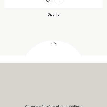
Oporto
Klinkeris – Čerpės – Akmens skalūnas