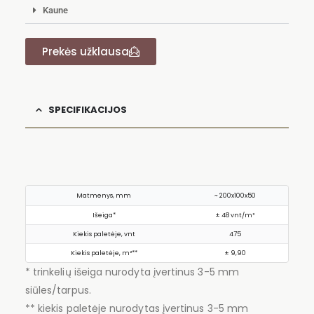
Kaune
Prekės užklausa
SPECIFIKACIJOS
Matmenys, mm
~ 200x100x50
Išeiga*
± 48 vnt/m²
Kiekis paletėje, vnt
475
Kiekis paletėje, m²**
± 9,90
* trinkelių išeiga nurodyta įvertinus 3-5 mm
siūles/tarpus.
** kiekis paletėje nurodytas įvertinus 3-5 mm