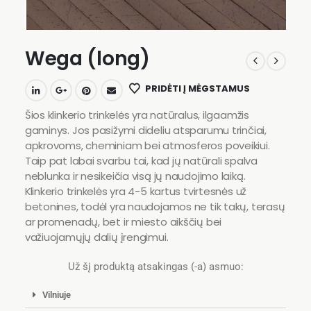
Wega (long)
PRIDĖTI Į MĖGSTAMUS
Šios klinkerio trinkelės yra natūralus, ilgaamžis
gaminys. Jos pasižymi dideliu atsparumu trinčiai,
apkrovoms, cheminiam bei atmosferos poveikiui.
Taip pat labai svarbu tai, kad jų natūrali spalva
neblunka ir nesikeičia visą jų naudojimo laiką.
Klinkerio trinkelės yra 4-5 kartus tvirtesnės už
betonines, todėl yra naudojamos ne tik takų, terasų
ar promenadų, bet ir miesto aikščių bei
važiuojamųjų dalių įrengimui.
Už šį produktą atsakingas (-a) asmuo:
Vilniuje