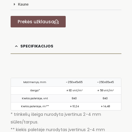
Kaune
Prekės užklausa
SPECIFIKACIJOS
Matmenys, mm
~ 250x45x65
~ 250x65x45
Išeiga*
± 82 vnt/m²
± 58 vnt/m²
Kiekis paletėje, vnt
840
840
Kiekis paletėje, m²**
± 10,24
± 14,48
* trinkelių išeiga nurodyta įvertinus 2-4 mm
siūles/tarpus.
** kiekis paletėje nurodytas įvertinus 2-4 mm