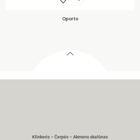
Oporto
Klinkeris – Čerpės – Akmens skalūnas