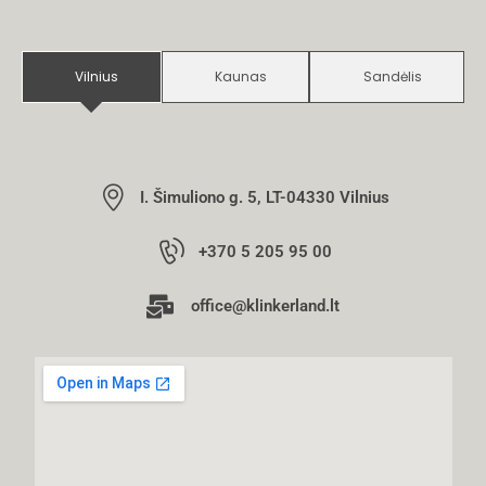
Vilnius
Kaunas
Sandėlis
I. Šimuliono g. 5, LT-04330 Vilnius
+370 5 205 95 00
office@klinkerland.lt