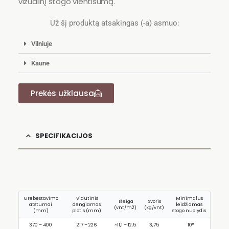
vizualinį stogo vientisumą.
Už šį produktą atsakingas (-a) asmuo:
Vilniuje
Kaune
Prekės užklausa
SPECIFIKACIJOS
Grebėstavimo
Vidutinis
Minimalus
Išeiga
Svoris
atstumai
dengiamas
leidžiamas
(vnt/m2)
(kg/vnt)
(mm)
plotis (mm)
stogo nuolydis
370 – 400
217 – 226
~11,1 – 12,5
3,75
10°