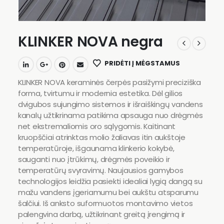
KLINKER NOVA negra
PRIDĖTI Į MĖGSTAMUS
KLINKER NOVA keraminės čerpės pasižymi preciziška
forma, tvirtumu ir modernia estetika. Dėl gilios
dvigubos sujungimo sistemos ir išraiškingų vandens
kanalų užtikrinama patikima apsauga nuo drėgmės
net ekstremaliomis oro sąlygomis. Kaitinant
kruopščiai atrinktas molio žaliavas itin aukštoje
temperatūroje, išgaunama klinkerio kokybė,
sauganti nuo įtrūkimų, drėgmės poveikio ir
temperatūrų svyravimų. Naujausios gamybos
technologijos leidžia pasiekti idealiai lygią dangą su
mažu vandens įgeriamumu bei aukštu atsparumu
šalčiui. Iš anksto suformuotos montavimo vietos
palengvina darbą, užtikrinant greitą įrengimą ir