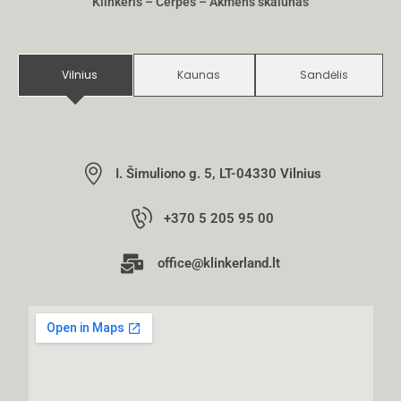
Klinkeris – Čerpės – Akmens skalūnas
Vilnius
Kaunas
Sandėlis
I. Šimuliono g. 5, LT-04330 Vilnius
+370 5 205 95 00
office@klinkerland.lt