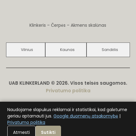
Klinkeris – Čerpės – Akmens skalūnas
Vilnius
Kaunas
Sandėlis
UAB KLINKERLAND © 2026. Visos teisės saugomos.
Privatumo politika
Sukūrė
D. Genys
Naudojame slapukus reklamai ir statistikai, kad galėtume
geriau aptarnauti jus.
Google duomenų atsakomybė
|
Privatumo politika
Atmesti
Sutikti