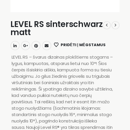
LEVEL RS sinterschwarz
matt
PRIDĖTI Į MĖGSTAMUS
LEVEL RS – švarus dizainas plokštiems stogams –
lygus, kampuotas, atsparus lietui nuo 10°! Šios
čerpės išsiskiria aiškia, kampuota forma su tiesiu
užbaigimu.
Jo gilus žiedinis griovelis su trigubais
viršutiniais bei šoniniais užraktais yra itin
reikšmingas. Ši ypatinga dizaino savybė užtikrina,
kad vanduo puikiai nutekėtų nuo čerpių
paviršiaus. Tai reiškia, kad net ir esant itin mažo
stogo nuolydžiams (šachmatinis klojamas:
standartinis stogo nuolydis 16°, minimalus stogo
nuolydis 10°), pagrindo konstrukcija išlieka
sausa. Naujoji Level RS® yra tikras sprendimas itin