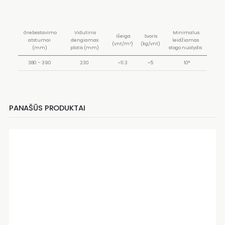
Grebėstavimo
Vidutinis
Minimalus
Išeiga
Svoris
atstumai
dengiamas
leidžiamas
(vnt/m²)
(kg/vnt)
(mm)
plotis (mm)
stogo nuolydis
380 – 390
230
~11.3
~5
10°
PANAŠŪS PRODUKTAI