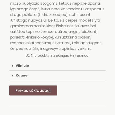
mažo nuolydžio stogams: lietaus nepraleidžianti
lygi stogo čerpė, kuriai nereikia vandeniui atsparaus
stogo pakloto (hidroizoliacijos), net ir esant
10
°
stogo nuolydžiui! Be to, šis čerpės modelis yra
gaminamas pasitelkiant išskirtinės žaliavos bei
aukštos kepimo temperatūros junginį, leidžiantį
pasiekti klinkerio kokybę, kuri užtikrina didesnį
mechaninį atsparumą ir tvirtumą, taip apsaugant
čerpes nuo lūžių ir agresyvių aplinkos veiksnių.
Už šį produktą atsakingas (-a) asmuo:
Vilniuje
Kaune
Prekės užklausa