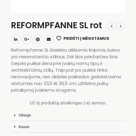
REFORMPFANNE SL rot
PRIDĖTI Į MĖGSTAMUS
Reformpfanne SL išsiskiria aiškiomis linijomis, kurios
yra nesenstančio stiliaus. Dėl šios priežasties šios
čerpės puikiai dera prie įvairių namų tipų ir
architektūrinių stilių. Taip pat jos puikiai tinka
renovacijoms, nes didelės paklaidos grebėstavimo
atstumas nuo 33,5 iki 36,5 cm, užtikrina puikų
pritaikymą įvairiems stogams.
Už šį produktą atsakingas (-a) asmuo:
Vilniuje
Kaune