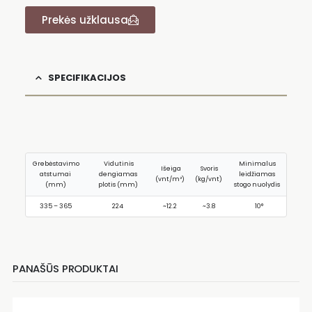
Prekės užklausa
SPECIFIKACIJOS
Grebėstavimo
Vidutinis
Minimalus
Išeiga
Svoris
atstumai
dengiamas
leidžiamas
(vnt/m²)
(kg/vnt)
(mm)
plotis (mm)
stogo nuolydis
335 – 365
224
~12.2
~3.8
10°
PANAŠŪS PRODUKTAI