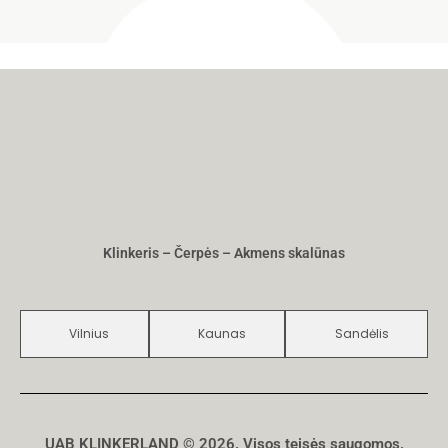
Klinkeris – Čerpės – Akmens skalūnas
Vilnius
Kaunas
Sandėlis
UAB KLINKERLAND © 2026. Visos teisės saugomos.