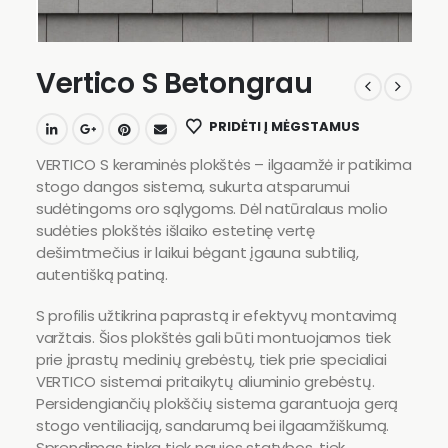
Vertico S Betongrau
PRIDĖTI Į MĖGSTAMUS
VERTICO S keraminės plokštės – ilgaamžė ir patikima
stogo dangos sistema, sukurta atsparumui
sudėtingoms oro sąlygoms. Dėl natūralaus molio
sudėties plokštės išlaiko estetinę vertę
dešimtmečius ir laikui bėgant įgauna subtilią,
autentišką patiną.
S profilis užtikrina paprastą ir efektyvų montavimą
varžtais. Šios plokštės gali būti montuojamos tiek
prie įprastų medinių grebėstų, tiek prie specialiai
VERTICO sistemai pritaikytų aliuminio grebėstų.
Persidengiančių plokščių sistema garantuoja gerą
stogo ventiliaciją, sandarumą bei ilgaamžiškumą.
Sprendimas tinka tiek naujos statybos, tiek