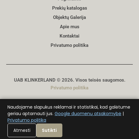
Prekių katalogas
Objektų Galerija
Apie mus
Kontaktai
Privatumo politika
UAB KLINKERLAND © 2026. Visos teisės saugomos.
Privatumo politika
Sukūrė
D. Genys
Naudojame slapukus reklamai ir statistikai, kad galėtume
geriau aptarnauti jus.
Google duomenų atsakomybė
|
Privatumo politika
Atmesti
Sutikti