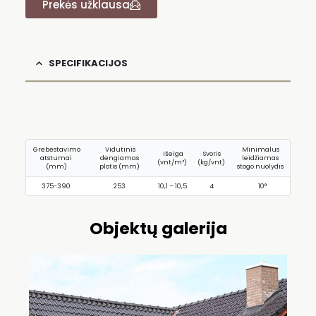
Prekės užklausa
SPECIFIKACIJOS
Grebėstavimo
Vidutinis
Minimalus
Išeiga
Svoris
atstumai
dengiamas
leidžiamas
(vnt/m²)
(kg/vnt)
(mm)
plotis (mm)
stogo nuolydis
375-390
253
10,1 – 10,5
4
10°
Objektų galerija