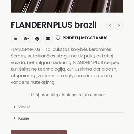
FLANDERNPLUS brazil
PRIDĖTI Į MĖGSTAMUS
FLANDERNPLUS – tai aukštos kokybės keraminės
čerpės, suteikiančios stogui ne tik puikų estetinį
vaizdą, bet ir ilgaamžiškumą. FLANDERNPLUS čerpės
turi išskirtinę technologiją, kuri užtikrina dar didesnį
atsparumą įvairioms oro sąlygoms ir pagerintą
vandens nutekėjimą.
Už šį produktą atsakingas (-a) asmuo:
Vilniuje
Kaune