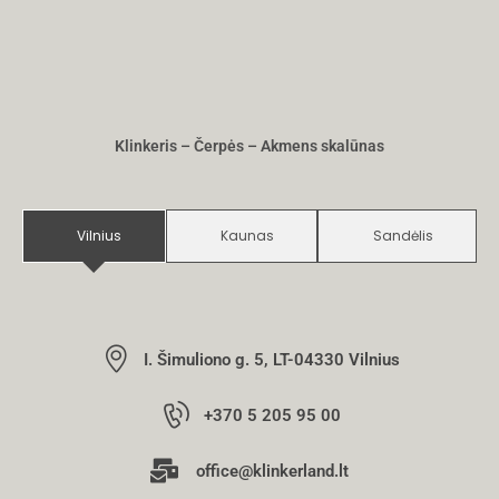
Klinkeris – Čerpės – Akmens skalūnas
Vilnius
Kaunas
Sandėlis
I. Šimuliono g. 5, LT-04330 Vilnius
+370 5 205 95 00
office@klinkerland.lt