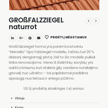
GROßFALZZIEGEL
naturrot
PRIDĖTI Į MĖGSTAMUS
Großfalzziegel forma yra paremta istoriniu
“Marselio” tipo Falzziegel modeliu, tačiau turi 20 %
didesnį dengiamąjį plotą. Dėl to šis modelis puikiai
tinka renovacijoms. Viena iš išskirtinių savybių yra
aukšta briauna, kuri atskiria gilų vandens nutekėjimo
griovelį nuo užrakto – tai papildomai padidina
apsaugą nuo lietaus ir sniego pūtimo.
Už šį produktą atsakingas (-a) asmuo:
Vilniuje
Kaune