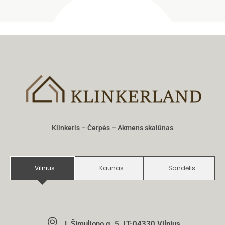
Klinkeris – Čerpės – Akmens skalūnas
Vilnius
Kaunas
Sandėlis
I. Šimuliono g. 5, LT-04330 Vilnius