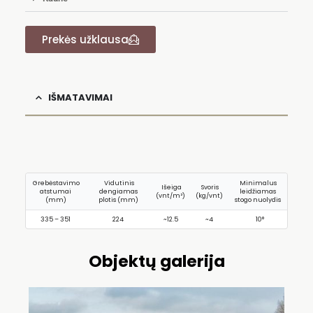
Prekės užklausa
IŠMATAVIMAI
Grebėstavimo
Vidutinis
Minimalus
Išeiga
Svoris
atstumai
dengiamas
leidžiamas
(vnt/m²)
(kg/vnt)
(mm)
plotis (mm)
stogo nuolydis
335 – 351
224
~12.5
~4
10°
Objektų galerija