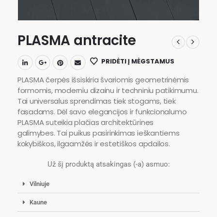
PLASMA antracite
PRIDĖTI Į MĖGSTAMUS
PLASMA čerpės išsiskiria švariomis geometrinėmis
formomis, moderniu dizainu ir techniniu patikimumu.
Tai universalus sprendimas tiek stogams, tiek
fasadams. Dėl savo elegancijos ir funkcionalumo
PLASMA suteikia plačias architektūrines
galimybes. Tai puikus pasirinkimas ieškantiems
kokybiškos, ilgaamžės ir estetiškos apdailos.
Už šį produktą atsakingas (-a) asmuo:
Vilniuje
Kaune