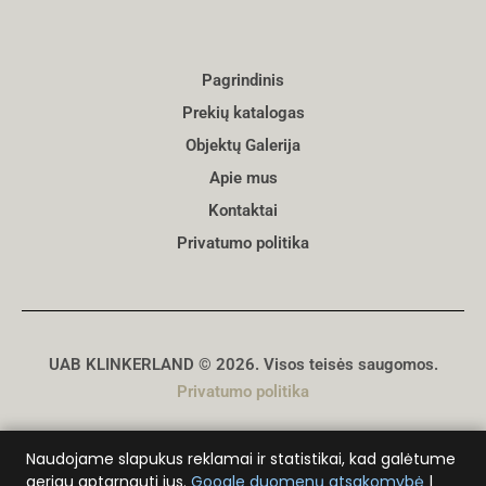
Pagrindinis
Prekių katalogas
Objektų Galerija
Apie mus
Kontaktai
Privatumo politika
UAB KLINKERLAND © 2026. Visos teisės saugomos.
Privatumo politika
Sukūrė
D. Genys
Naudojame slapukus reklamai ir statistikai, kad galėtume
geriau aptarnauti jus.
Google duomenų atsakomybė
|