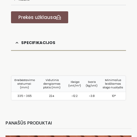
Prekės užklausa
SPECIFIKACIJOS
Grebėstavimo
Vidutinis
Minimalus
Išeiga
Svoris
atstumai
dengiamas
leidžiamas
(vnt/m²)
(kg/vnt)
(mm)
plotis (mm)
stogo nuolydis
335 – 365
224
~12.2
~3.8
10°
PANAŠŪS PRODUKTAI