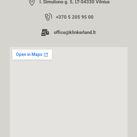
I. Šimuliono g. 5, LT-04330 Vilnius
+370 5 205 95 00
office@klinkerland.lt