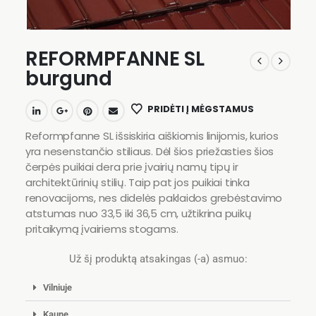
REFORMPFANNE SL
burgund
PRIDĖTI Į MĖGSTAMUS
Reformpfanne SL išsiskiria aiškiomis linijomis, kurios
yra nesenstančio stiliaus. Dėl šios priežasties šios
čerpės puikiai dera prie įvairių namų tipų ir
architektūrinių stilių. Taip pat jos puikiai tinka
renovacijoms, nes didelės paklaidos grebėstavimo
atstumas nuo 33,5 iki 36,5 cm, užtikrina puikų
pritaikymą įvairiems stogams.
Už šį produktą atsakingas (-a) asmuo:
Vilniuje
Kaune