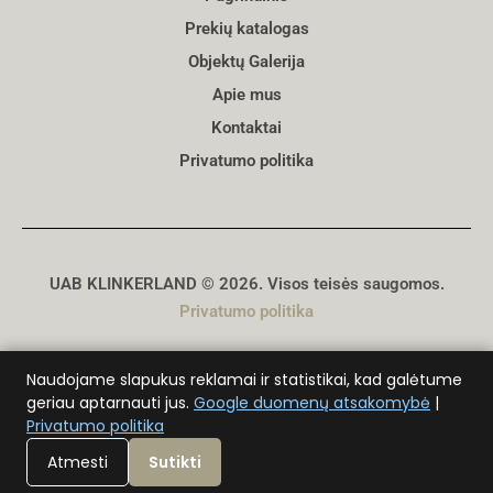
Prekių katalogas
Objektų Galerija
Apie mus
Kontaktai
Privatumo politika
UAB KLINKERLAND © 2026. Visos teisės saugomos.
Privatumo politika
Sukūrė
D. Genys
Naudojame slapukus reklamai ir statistikai, kad galėtume
geriau aptarnauti jus.
Google duomenų atsakomybė
|
Privatumo politika
Atmesti
Sutikti