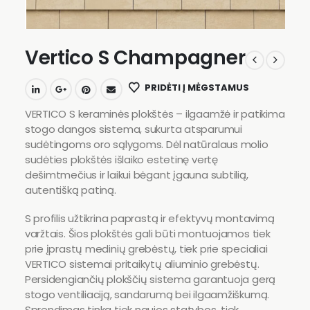
Vertico S Champagner
PRIDĖTI Į MĖGSTAMUS
VERTICO S keraminės plokštės – ilgaamžė ir patikima
stogo dangos sistema, sukurta atsparumui
sudėtingoms oro sąlygoms. Dėl natūralaus molio
sudėties plokštės išlaiko estetinę vertę
dešimtmečius ir laikui bėgant įgauna subtilią,
autentišką patiną.
S profilis užtikrina paprastą ir efektyvų montavimą
varžtais. Šios plokštės gali būti montuojamos tiek
prie įprastų medinių grebėstų, tiek prie specialiai
VERTICO sistemai pritaikytų aliuminio grebėstų.
Persidengiančių plokščių sistema garantuoja gerą
stogo ventiliaciją, sandarumą bei ilgaamžiškumą.
Sprendimas tinka tiek naujos statybos, tiek