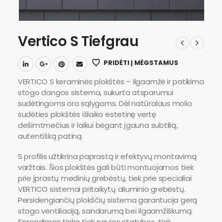
Vertico S Tiefgrau
PRIDĖTI Į MĖGSTAMUS
VERTICO S keraminės plokštės – ilgaamžė ir patikima
stogo dangos sistema, sukurta atsparumui
sudėtingoms oro sąlygoms. Dėl natūralaus molio
sudėties plokštės išlaiko estetinę vertę
dešimtmečius ir laikui bėgant įgauna subtilią,
autentišką patiną.
S profilis užtikrina paprastą ir efektyvų montavimą
varžtais. Šios plokštės gali būti montuojamos tiek
prie įprastų medinių grebėstų, tiek prie specialiai
VERTICO sistemai pritaikytų aliuminio grebėstų.
Persidengiančių plokščių sistema garantuoja gerą
stogo ventiliaciją, sandarumą bei ilgaamžiškumą.
Sprendimas tinka tiek naujos statybos, tiek