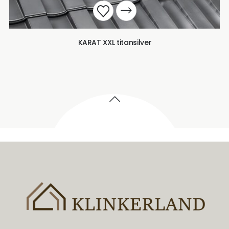
KARAT XXL titansilver