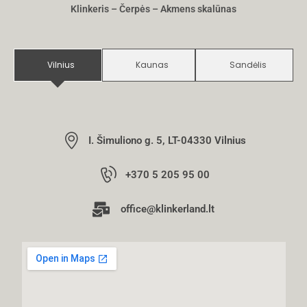
Klinkeris – Čerpės – Akmens skalūnas
Vilnius
Kaunas
Sandėlis
I. Šimuliono g. 5, LT-04330 Vilnius
+370 5 205 95 00
office@klinkerland.lt