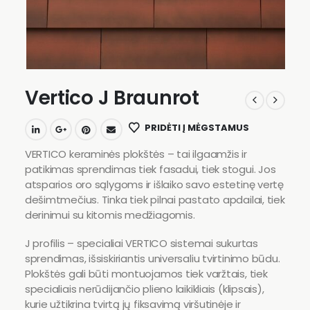
Vertico J Braunrot
PRIDĖTI Į MĖGSTAMUS
VERTICO keraminės plokštės – tai ilgaamžis ir
patikimas sprendimas tiek fasadui, tiek stogui. Jos
atsparios oro sąlygoms ir išlaiko savo estetinę vertę
dešimtmečius. Tinka tiek pilnai pastato apdailai, tiek
derinimui su kitomis medžiagomis.
J profilis – specialiai VERTICO sistemai sukurtas
sprendimas, išsiskiriantis universaliu tvirtinimo būdu.
Plokštės gali būti montuojamos tiek varžtais, tiek
specialiais nerūdijančio plieno laikikliais (klipsais),
kurie užtikrina tvirtą jų fiksavimą viršutinėje ir