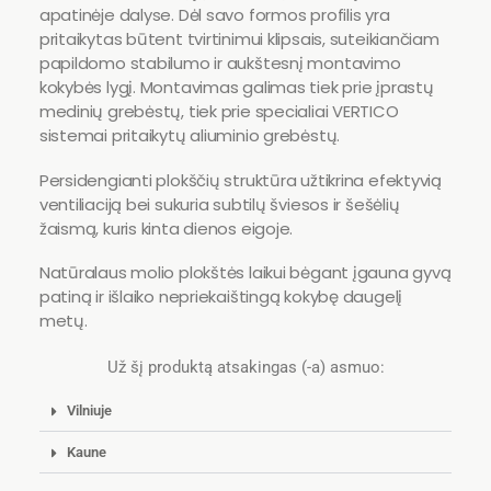
apatinėje dalyse. Dėl savo formos profilis yra
pritaikytas būtent tvirtinimui klipsais, suteikiančiam
papildomo stabilumo ir aukštesnį montavimo
kokybės lygį. Montavimas galimas tiek prie įprastų
medinių grebėstų, tiek prie specialiai VERTICO
sistemai pritaikytų aliuminio grebėstų.
Persidengianti plokščių struktūra užtikrina efektyvią
ventiliaciją bei sukuria subtilų šviesos ir šešėlių
žaismą, kuris kinta dienos eigoje.
Natūralaus molio plokštės laikui bėgant įgauna gyvą
patiną ir išlaiko nepriekaištingą kokybę daugelį
metų.
Už šį produktą atsakingas (-a) asmuo:
Vilniuje
Kaune