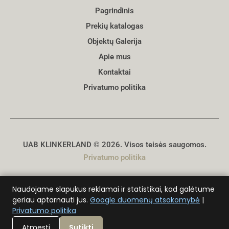
Pagrindinis
Prekių katalogas
Objektų Galerija
Apie mus
Kontaktai
Privatumo politika
UAB KLINKERLAND © 2026. Visos teisės saugomos.
Privatumo politika
Sukūrė
D. Genys
Naudojame slapukus reklamai ir statistikai, kad galėtume
geriau aptarnauti jus.
Google duomenų atsakomybė
|
Privatumo politika
Atmesti
Sutikti