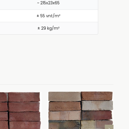
~ 215x23x65
± 55 vnt/m²
± 29 kg/m²