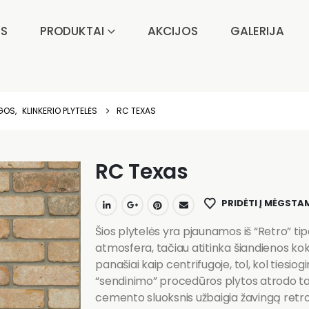
IS
PRODUKTAI
AKCIJOS
GALERIJA
AGOS
,
KLINKERIO PLYTELĖS
RC TEXAS
RC Texas
PRIDĖTI Į MĖGSTA
Šios plytelės yra pjaunamos iš “Retro” tipo
atmosfera, tačiau atitinka šiandienos ko
panašiai kaip centrifugoje, tol, kol tiesi
“sendinimo” procedūros plytos atrodo ta
cemento sluoksnis užbaigia žavingą retro 