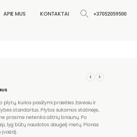
APIE MUS
KONTAKTAI
+37052059500
MUS
 plytų, kurios pasižymi praeities žavesiu ir
kybės standartus. Plytos sukamos statinėje,
ogine prasme netenka aštrių briaunų. Po
ip, lyg būtų naudotos daugelį metų. Plonas
įvaizdį.