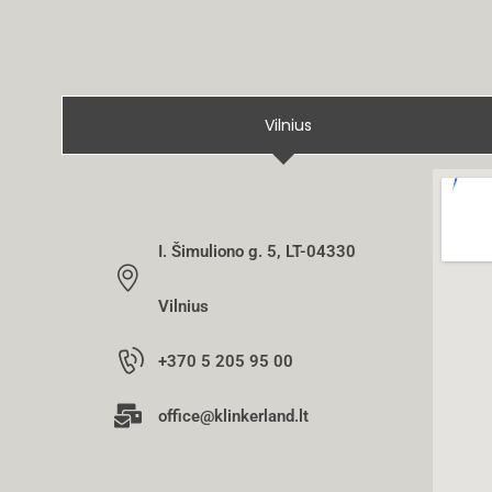
Vilnius
I. Šimuliono g. 5, LT-04330
Vilnius
+370 5 205 95 00
office@klinkerland.lt