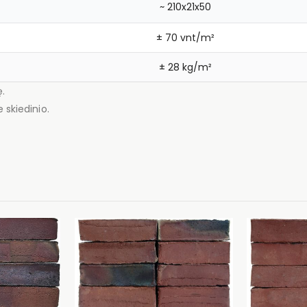
~ 210x21x50
± 70 vnt/m²
± 28 kg/m²
ę.
 skiedinio.