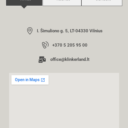
I. Šimuliono g. 5, LT-04330 Vilnius
+370 5 205 95 00
office@klinkerland.lt