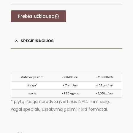
Prekės užklausa
SPECIFIKACIJOS
Matmenys, mm
~ 210x100x50
~ 215x100x65
Išeiga*
± 71 vnt/m²
± 56 vnt/m²
Svoris
± 1,65 kg/vnt
± 2,05 kg/vnt
* plytų išeiga nurodyta įvertinus 12-14 mm siūlę.
Pagal specialų užsakymą galimi ir kiti formatai.