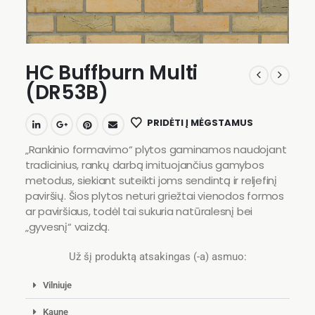
HC Buffburn Multi
(DR53B)
PRIDĖTI Į MĖGSTAMUS
„Rankinio formavimo“ plytos gaminamos naudojant
tradicinius, rankų darbą imituojančius gamybos
metodus, siekiant suteikti joms sendintą ir reljefinį
paviršių. Šios plytos neturi griežtai vienodos formos
ar paviršiaus, todėl tai sukuria natūralesnį bei
„gyvesnį“ vaizdą.
Už šį produktą atsakingas (-a) asmuo:
Vilniuje
Kaune