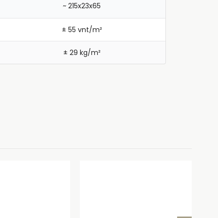
~ 215x23x65
± 55 vnt/m²
± 29 kg/m²