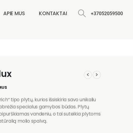
APIE MUS
KONTAKTAI
+37052059500
dux
MUS
h“ tipo plytų, kurios išsiskiria savo unikaliu
 pabrėžia specialus gamybos būdas. Plytų
purškiamas vandeniu, o tai suteikia plytoms
atūralią molio spalvą.