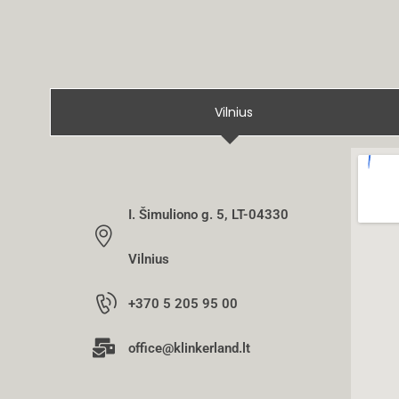
Vilnius
I. Šimuliono g. 5, LT-04330
Vilnius
+370 5 205 95 00
office@klinkerland.lt