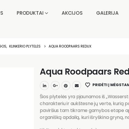
IS
PRODUKTAI
AKCIJOS
GALERIJA
AGOS
,
KLINKERIO PLYTELĖS
AQUA ROODPAARS REDUX
Aqua Roodpaars Re
PRIDĖTI Į MĖGSTA
Šios plytelės yra pjaunamos iš „Wasserstric
charakteriu ir aukštesne jų verte, kurią
paviršius tam tikrame gamybos etape api
organišką apdailą, kuri išryškina gryną, n