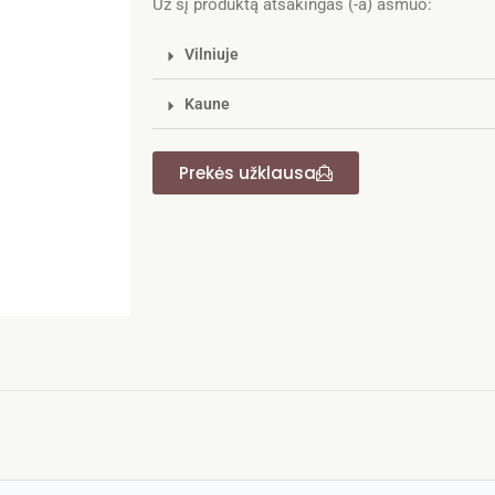
Už šį produktą atsakingas (-a) asmuo:
Vilniuje
Kaune
Prekės užklausa