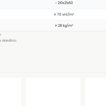
~ 210x21x50
± 70 vnt/m²
± 28 kg/m²
ę.
 skiedinio.