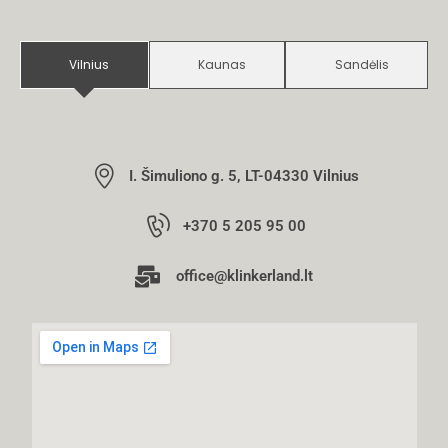
Vilnius
Kaunas
Sandėlis
I. Šimuliono g. 5, LT-04330 Vilnius
+370 5 205 95 00
office@klinkerland.lt