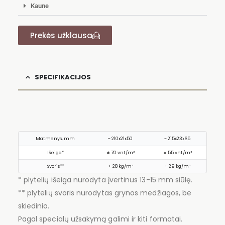
Kaune
Prekės užklausa
SPECIFIKACIJOS
Matmenys, mm
~ 210x21x50
~ 215x23x65
Išeiga*
± 70 vnt/m²
± 55 vnt/m²
Svoris**
± 28 kg/m²
± 29 kg/m²
* plytelių išeiga nurodyta įvertinus 13-15 mm siūlę.
** plytelių svoris nurodytas grynos medžiagos, be
skiedinio.
Pagal specialų užsakymą galimi ir kiti formatai.