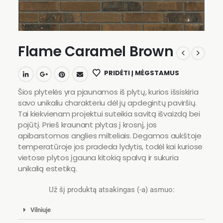
Flame Caramel Brown
PRIDĖTI Į MĖGSTAMUS
Šios plytelės yra pjaunamos iš plytų, kurios išsiskiria
savo unikaliu charakteriu dėl jų apdegintų paviršių.
Tai kiekvienam projektui suteikia savitą išvaizdą bei
pojūtį. Prieš kraunant plytas į krosnį, jos
apibarstomos anglies milteliais. Degamos aukštoje
temperatūroje jos pradeda lydytis, todėl kai kuriose
vietose plytos įgauna kitokią spalvą ir sukuria
unikalią estetiką.
Už šį produktą atsakingas (-a) asmuo:
Vilniuje