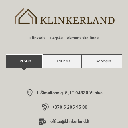
Klinkeris – Čerpės – Akmens skalūnas
Vilnius
Kaunas
Sandėlis
I. Šimuliono g. 5, LT-04330 Vilnius
+370 5 205 95 00
office@klinkerland.lt