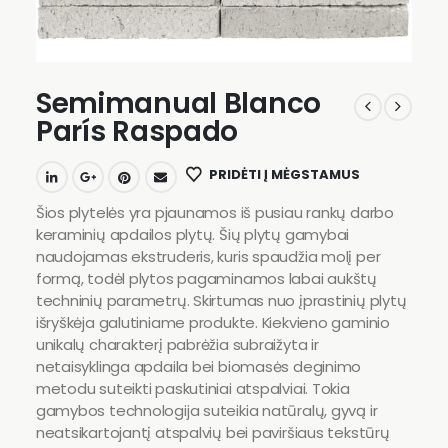
Semimanual Blanco
París Raspado
PRIDĖTI Į MĖGSTAMUS
Šios plytelės yra pjaunamos iš pusiau rankų darbo
keraminių apdailos plytų. Šių plytų gamybai
naudojamas ekstruderis, kuris spaudžia molį per
formą, todėl plytos pagaminamos labai aukštų
techninių parametrų. Skirtumas nuo įprastinių plytų
išryškėja galutiniame produkte. Kiekvieno gaminio
unikalų charakterį pabrėžia subraižyta ir
netaisyklinga apdaila bei biomasės deginimo
metodu suteikti paskutiniai atspalviai. Tokia
gamybos technologija suteikia natūralų, gyvą ir
neatsikartojantį atspalvių bei paviršiaus tekstūrų