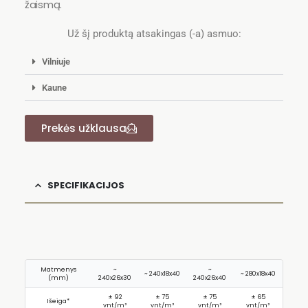
žaismą.
Už šį produktą atsakingas (-a) asmuo:
Vilniuje
Kaune
Prekės užklausa
SPECIFIKACIJOS
Matmenys
~
~
~ 240x18x40
~ 280x18x40
(mm)
240x26x30
240x26x40
± 92
± 75
± 75
± 65
Išeiga*
vnt/m²
vnt/m²
vnt/m²
vnt/m²