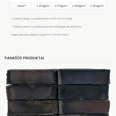
Svoris**
± 33 kg/m²
± 27 kg/m²
± 36 kg/m²
± 30 kg/m²
* plytelių išeiga nurodyta įvertinus 12-14 mm siūlę.
** plytelių svoris nurodytas grynos medžiagos, be skiedinio.
Pagal specialų užsakymą galimi ir kiti formatai.
PANAŠŪS PRODUKTAI