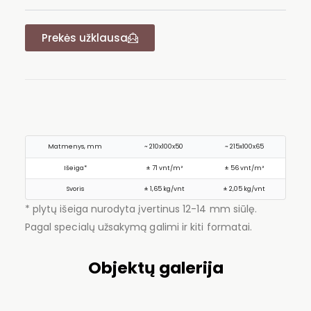
Prekės užklausa
Matmenys, mm
~ 210x100x50
~ 215x100x65
Išeiga*
± 71 vnt/m²
± 56 vnt/m²
Svoris
± 1,65 kg/vnt
± 2,05 kg/vnt
* plytų išeiga nurodyta įvertinus 12-14 mm siūlę.
Pagal specialų užsakymą galimi ir kiti formatai.
Objektų galerija