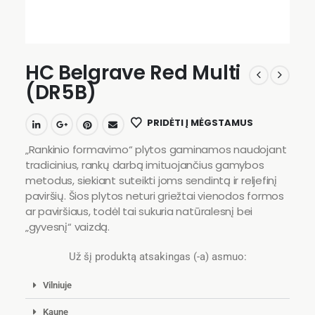
HC Belgrave Red Multi
(DR5B)
PRIDĖTI Į MĖGSTAMUS
„Rankinio formavimo“ plytos gaminamos naudojant
tradicinius, rankų darbą imituojančius gamybos
metodus, siekiant suteikti joms sendintą ir reljefinį
paviršių. Šios plytos neturi griežtai vienodos formos
ar paviršiaus, todėl tai sukuria natūralesnį bei
„gyvesnį“ vaizdą.
Už šį produktą atsakingas (-a) asmuo:
Vilniuje
Kaune