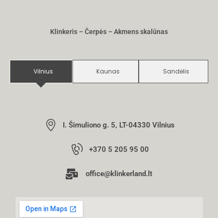
Klinkeris – Čerpės – Akmens skalūnas
Vilnius
Kaunas
Sandėlis
I. Šimuliono g. 5, LT-04330 Vilnius
+370 5 205 95 00
office@klinkerland.lt