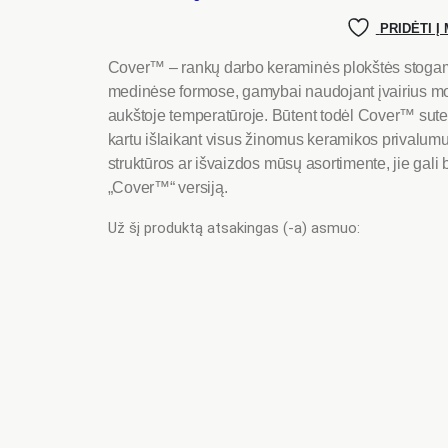
PRIDĖTI 
Cover™ – rankų darbo keraminės plokštės stogam
medinėse formose, gamybai
naudojant įvairius mo
aukštoje temperatūroje. Būtent todėl
Cover™
sute
kartu išlaikant visus žinomus keramikos privalumu
struktūros ar išvaizdos mūsų asortimente, jie gali 
„Cover™“ versiją.
Už šį produktą atsakingas (-a) asmuo: