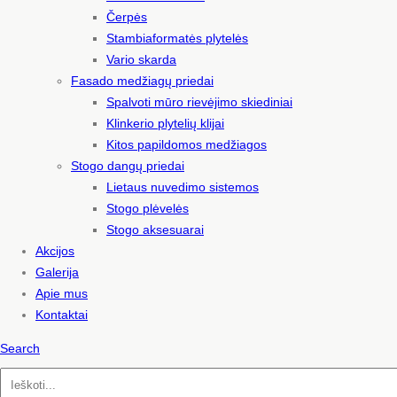
Čerpės
Stambiaformatės plytelės
Vario skarda
Fasado medžiagų priedai
Spalvoti mūro rievėjimo skiediniai
Klinkerio plytelių klijai
Kitos papildomos medžiagos
Stogo dangų priedai
Lietaus nuvedimo sistemos
Stogo plėvelės
Stogo aksesuarai
Akcijos
Galerija
Apie mus
Kontaktai
Search