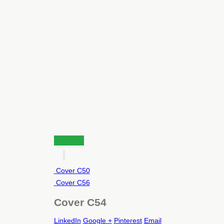
Cover C50
Cover C56
Cover C54
LinkedIn
Google +
Pinterest
Email