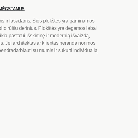
Į MĖGSTAMUS
s ir fasadams. Šios plokštės
yra gaminamos
lio rūšių derinius. Plokštės yra
degamos labai
ikia pastatui išskirtinę ir modernią išvaizdą,
s.
Jei architektas ar klientas neranda norimos
bendradarbiauti su mumis ir sukurti individualią