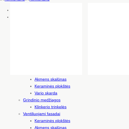
Pradinis
Produktai
Fasado apdailos medžiagos
Klinkerio plytelės
Klinkerio plytos
Akmens skalūnas
Keraminės plokštės
Stambiaformatės plytelės
Stogo dangos
Čerpės
Akmens skalūnas
Keraminės plokštės
Vario skarda
Grindinio medžiagos
Klinkerio trinkelės
Ventiliuojami fasadai
Keraminės plokštės
Akmens skalūnas