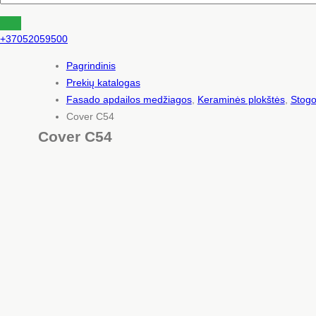
+37052059500
Pagrindinis
Prekių katalogas
Fasado apdailos medžiagos
,
Keraminės plokštės
,
Stog
Cover C54
Cover C54