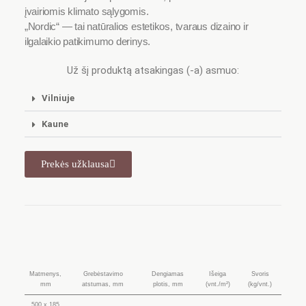
įvairiomis klimato sąlygomis.
„Nordic“ — tai natūralios estetikos, tvaraus dizaino ir
ilgalaikio patikimumo derinys.
Už šį produktą atsakingas (-a) asmuo:
Vilniuje
Kaune
Prekės užklausa
Matmenys,
Grebėstavimo
Dengiamas
Išeiga
Svoris
mm
atstumas, mm
plotis, mm
(vnt./m²)
(kg/vnt.)
500 x 185