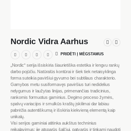
Nordic Vidra Aarhus
PRIDĖTI Į MĖGSTAMUS
„Nordic“ serija išsiskiria šiaurietiška estetika ir lengvu rankų
darbo pojūčiu. Natūralūs kontūrai ir šiek tiek netaisyklinga
forma suteikia paviršiui gyvumo bei subtilaus charakterio.
Gamybos metu susiformavęs paviršius turi nedidelius
nelygumus ir laužytas linijas, primenančias tradicinius,
rankomis formuotus gaminius. Degimo proceso žymės,
spalvų variacijos ir smulkūs kraštų įskilimai dar labiau
pabrėžia autentiškumą ir išskiria kiekvieną elementą kaip
unikalų.
Visi serijos gaminiai atitinka aukštus techninius
reikalavimus: jie atsparūs šalčiui, patvarūs ir tinkami naudoti