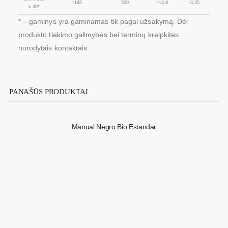
~145
500
~13,8
~3,35
x 30*
* – gaminys yra gaminamas tik pagal užsakymą. Dėl
produkto tiekimo galimybės bei terminų kreipkitės
nurodytais kontaktais.
PANAŠŪS PRODUKTAI
Manual Negro Bio Estandar