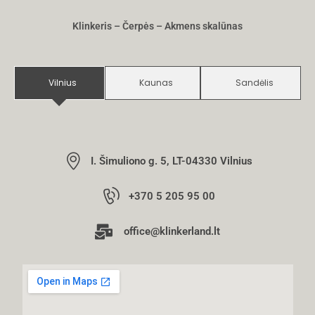
Klinkeris – Čerpės – Akmens skalūnas
Vilnius
Kaunas
Sandėlis
I. Šimuliono g. 5, LT-04330 Vilnius
+370 5 205 95 00
office@klinkerland.lt