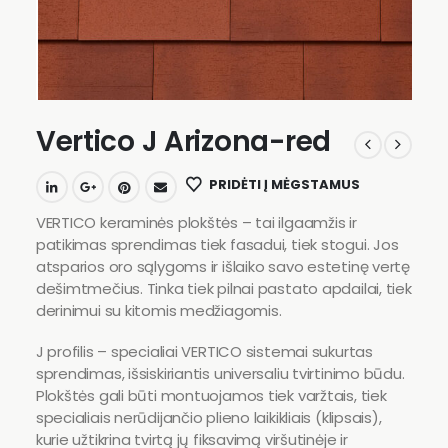
Vertico J Arizona-red
PRIDĖTI Į MĖGSTAMUS
VERTICO keraminės plokštės – tai ilgaamžis ir
patikimas sprendimas tiek fasadui, tiek stogui. Jos
atsparios oro sąlygoms ir išlaiko savo estetinę vertę
dešimtmečius. Tinka tiek pilnai pastato apdailai, tiek
derinimui su kitomis medžiagomis.
J profilis – specialiai VERTICO sistemai sukurtas
sprendimas, išsiskiriantis universaliu tvirtinimo būdu.
Plokštės gali būti montuojamos tiek varžtais, tiek
specialiais nerūdijančio plieno laikikliais (klipsais),
kurie užtikrina tvirtą jų fiksavimą viršutinėje ir