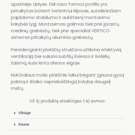
apatinėje dalyse. Dėl savo formos profilis yra
pritaikytas būtent tvirtinimui klipsais, suteikiančiam
papildomo stabilumo ir aukštesnį montavimo
kokybės lygį. Montavimas galimas tiek prie įprastų
medinių grebėstų, tiek prie specialiai VERTICO
sistemai pritaikytų aliuminio grebėstų.
Persidengianti plokščių struktūra užtikrina efektyvią
ventiliaciją bei sukuria subtilų šviesos ir šešėlių
žaismą, kuris kinta dienos eigoje.
Natūralaus molio plokštės laikui bėgant įgauna gyvą
patiną ir išlaiko nepriekaištingą kokybę daugelį
metų.
Už šį produktą atsakingas (-a) asmuo:
Vilniuje
Kaune