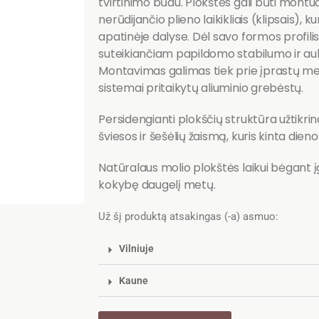
tvirtinimo būdu. Plokštės gali būti montuo
nerūdijančio plieno laikikliais (klipsais), ku
apatinėje dalyse. Dėl savo formos profilis 
suteikiančiam papildomo stabilumo ir au
Montavimas galimas tiek prie įprastų med
sistemai pritaikytų aliuminio grebėstų.
Persidengianti plokščių struktūra užtikrina
šviesos ir šešėlių žaismą, kuris kinta dieno
Natūralaus molio plokštės laikui bėgant į
kokybę daugelį metų.
Už šį produktą atsakingas (-a) asmuo:
Vilniuje
Kaune