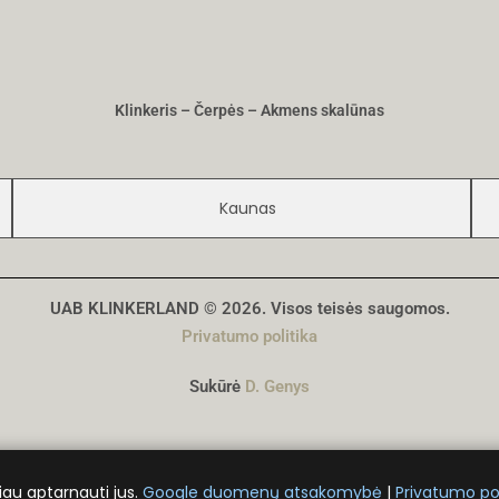
Klinkeris – Čerpės – Akmens skalūnas
Kaunas
UAB KLINKERLAND © 2026. Visos teisės saugomos.
Privatumo politika
Sukūrė
D. Genys
iau aptarnauti jus.
Google duomenų atsakomybė
|
Privatumo pol