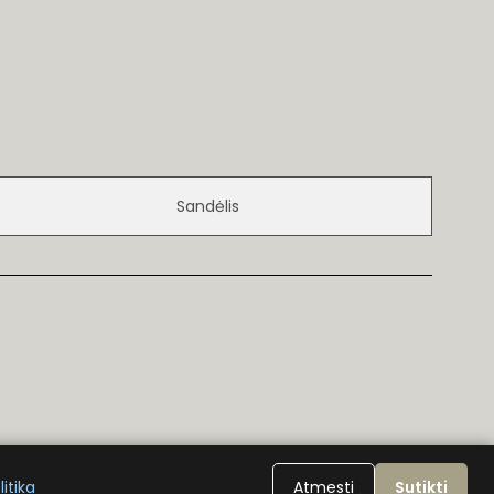
Sandėlis
itika
Atmesti
Sutikti