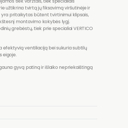
jamos tiek varžtais, tiek specialiais
rie užtikrina tvirtą jų fiksavimą viršutinėje ir
yra pritaikytas būtent tvirtinimui klipsais,
kštesnį montavimo kokybės lygį.
inių grebėstų, tiek prie specialiai VERTICO
 efektyvią ventiliaciją bei sukuria subtilų
s eigoje.
gauna gyvą patiną ir išlaiko nepriekaištingą