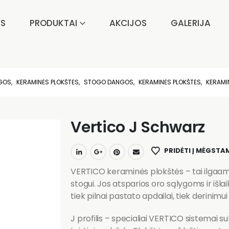
IS
PRODUKTAI
AKCIJOS
GALERIJA
AGOS
,
KERAMINĖS PLOKŠTĖS
,
STOGO DANGOS
,
KERAMINĖS PLOKŠTĖS
,
KERAMI
Vertico J Schwarz
PRIDĖTI Į MĖGSTA
VERTICO keraminės plokštės – tai ilgaamži
stogui. Jos atsparios oro sąlygoms ir išl
tiek pilnai pastato apdailai, tiek derinim
J profilis – specialiai VERTICO sistemai su