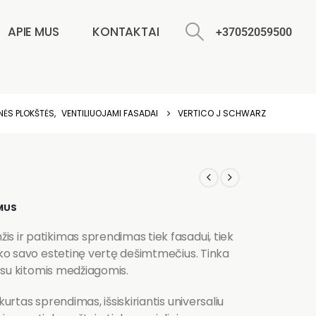
APIE MUS
KONTAKTAI
+37052059500
NĖS PLOKŠTĖS
,
VENTILIUOJAMI FASADAI
VERTICO J SCHWARZ
MUS
s ir patikimas sprendimas tiek fasadui, tiek
aiko savo estetinę vertę dešimtmečius. Tinka
ui su kitomis medžiagomis.
kurtas sprendimas, išsiskiriantis universaliu