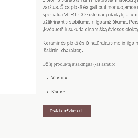
varžtus. Šios plokštės gali būti montuojamos t
specialiai VERTICO sistemai pritaikytų alium
užtikrinantis stabilumą ir ilgaamžiškumą. Per
„kvėpuoti“ ir sukuria dinamišką šviesos efektą
Keraminės plokštės iš natūralaus molio ilgaini
išskirtinį charakterį.
Už šį produktą atsakingas (-a) asmuo:
Vilniuje
Kaune
Prekės užklausa