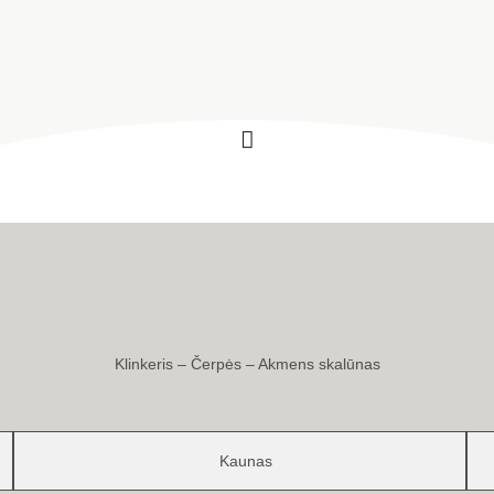
Klinkeris – Čerpės – Akmens skalūnas
Kaunas