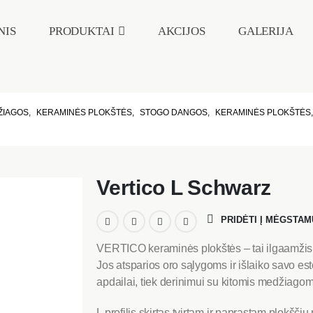
NIS
PRODUKTAI
AKCIJOS
GALERIJA
ŽIAGOS
,
KERAMINĖS PLOKŠTĖS
,
STOGO DANGOS
,
KERAMINĖS PLOKŠTĖS
Vertico L Schwarz
PRIDĖTI Į MĖGSTAM
VERTICO keraminės plokštės – tai ilgaamžis ir
Jos atsparios oro sąlygoms ir išlaiko savo est
apdailai, tiek derinimui su kitomis medžiagom
L profilis skirtas tvirtam ir paprastam plokšč