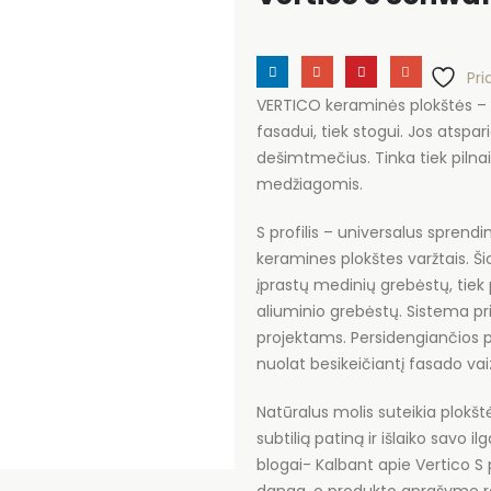
Pr
VERTICO keraminės plokštės – t
fasadui, tiek stogui. Jos atspar
dešimtmečius. Tinka tiek pilnai
medžiagomis.
S profilis – universalus sprendi
keramines plokštes varžtais. Ši
įprastų medinių grebėstų, tiek 
aliuminio grebėstų. Sistema pri
projektams. Persidengiančios plo
nuolat besikeičiantį fasado vai
Natūralus molis suteikia plokš
subtilią patiną ir išlaiko savo
blogai- Kalbant apie Vertico S