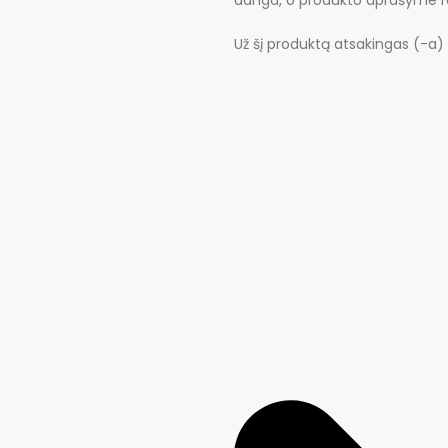
danga, o produkto aprašyme ra
Už šį produktą atsakingas (-a