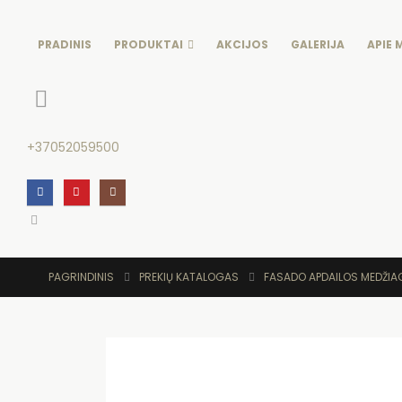
PRADINIS
PRODUKTAI
AKCIJOS
GALERIJA
APIE 
+37052059500
PAGRINDINIS
PREKIŲ KATALOGAS
FASADO APDAILOS MEDŽI