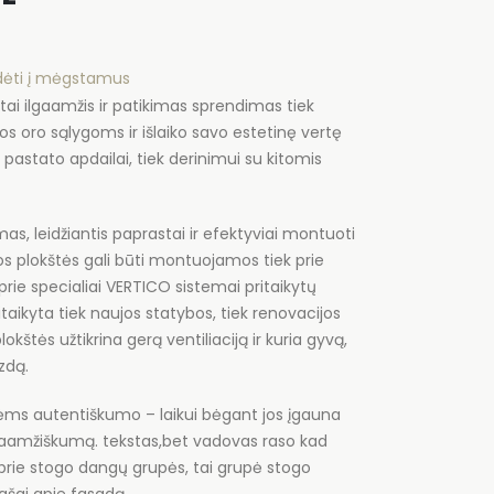
idėti į mėgstamus
ai ilgaamžis ir patikimas sprendimas tiek
ios oro sąlygoms ir išlaiko savo estetinę vertę
 pastato apdailai, tiek derinimui su kitomis
mas, leidžiantis paprastai ir efektyviai montuoti
os plokštės gali būti montuojamos tiek prie
prie specialiai VERTICO sistemai pritaikytų
taikyta tiek naujos statybos, tiek renovacijos
kštės užtikrina gerą ventiliaciją ir kuria gyvą,
zdą.
tėms autentiškumo – laikui bėgant jos įgauna
 ilgaamžiškumą. tekstas,bet vadovas raso kad
 prie stogo dangų grupės, tai grupė stogo