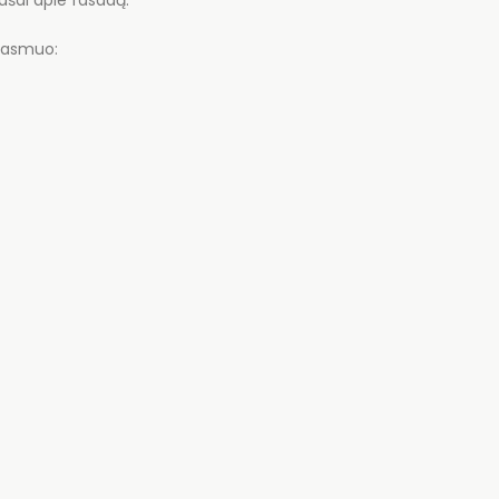
šai apie fasadą.
) asmuo: