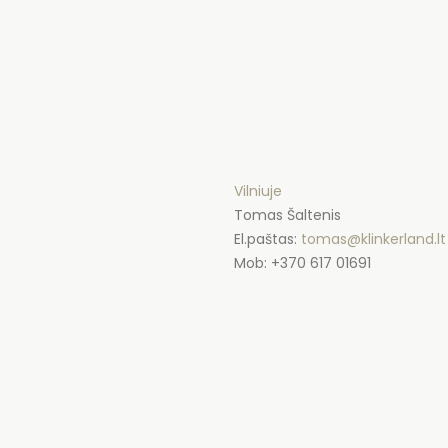
Vilniuje
Tomas Šaltenis
El.paštas:
tomas@klinkerland.
lt
Mob: +370 617 01691