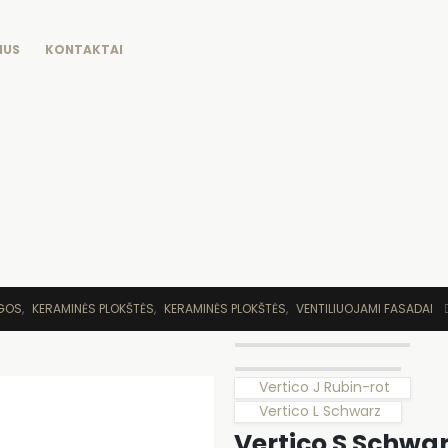
MUS
KONTAKTAI
AGOS
,
KERAMINĖS PLOKŠTĖS
,
KERAMINĖS PLOKŠTĖS
,
VENTILIUOJAMI FASADAI
Vertico J Rubin-rot
Vertico L Schwarz
Vertico S Schwa