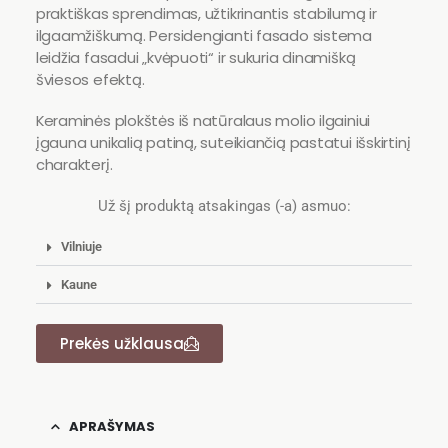
praktiškas sprendimas, užtikrinantis stabilumą ir
ilgaamžiškumą. Persidengianti fasado sistema
leidžia fasadui „kvėpuoti“ ir sukuria dinamišką
šviesos efektą.
Keraminės plokštės iš natūralaus molio ilgainiui
įgauna unikalią patiną, suteikiančią pastatui išskirtinį
charakterį.
Už šį produktą atsakingas (-a) asmuo:
Vilniuje
Kaune
Prekės užklausa
APRAŠYMAS