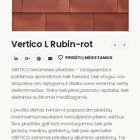
Vertico L Rubin-rot
PRIDĖTI Į MĖGSTAMUS
VERTICO keraminės plokštės – tai ilgaamžis ir
patikimas sprendimas tiek fasadui, tiek stogui. Jos
atsparios oro sąlygoms ir išlaiko savo estetinę vertę
dešimtmečius. Tinka tiek pilnai pastato apdailai, tiek
derinimui su kitomis medžiagomis.
L profilis skirtas tvirtam ir paprastam plokščių
montavimui naudojant nerūdijančio plieno varžtus.
Šios plokštės gali būti montuojamos tiek prie
įprastų medinių grebėstų, tiek prie specialiai
VERTICO sistemai pritaikytų aliuminio grebėstų. Tai